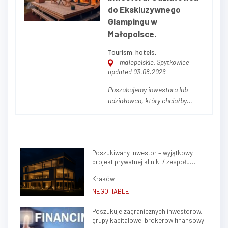
wczasowy w popularnej
do Ekskluzywnego
nadmorskiej miejscowości
Glampingu w
Mrzeżyn...
Małopolsce.
Tourism, hotels,
małopolskie, Spytkowice
updated 03.08.2026
Poszukujemy inwestora lub
udziałowca, który chciałby
dołączyć do wyjątkowej
inwestycji – ekskluzywnego
glampingu położonego w
malowniczej okolicy Zatora w
Poszukiwany inwestor – wyjątkowy
Małopolsce. Projekt jest już
projekt prywatnej kliniki / zespołu
gotowy i oferuje możliwość
gabinetów lekarskich w sercu Krakowa
objęcia około 20% udziałów w
Kraków
(Krowodrza)
inwestycji...
NEGOTIABLE
Poszukuje zagranicznych inwestorow,
grupy kapitalowe, brokerow finansowych