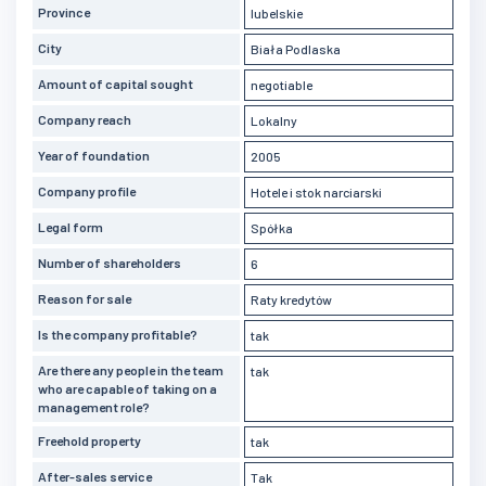
Province
lubelskie
City
Biała Podlaska
Amount of capital sought
negotiable
Company reach
Lokalny
Year of foundation
2005
Company profile
Hotele i stok narciarski
Legal form
Spółka
Number of shareholders
6
Reason for sale
Raty kredytów
Is the company profitable?
tak
Are there any people in the team
tak
who are capable of taking on a
management role?
Freehold property
tak
After-sales service
Tak