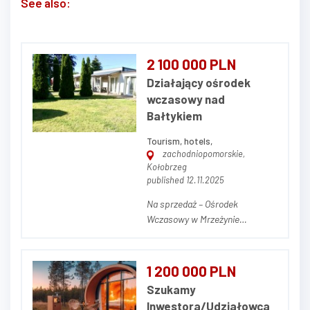
See also:
2 100 000 PLN
Działający ośrodek
wczasowy nad
Bałtykiem
Tourism, hotels,
zachodniopomorskie,
Kołobrzeg
published 12.11.2025
Na sprzedaż – Ośrodek
Wczasowy w Mrzeżynie
Powierzchnia działki: 1974 m²
(19,74 ara) Cena : 2190000 Opis
nieruchomości Na sprzedaż
1 200 000 PLN
funkcjonujący, cieszący się
Szukamy
doskonałą opinią ośrodek
Inwestora/Udziałowca