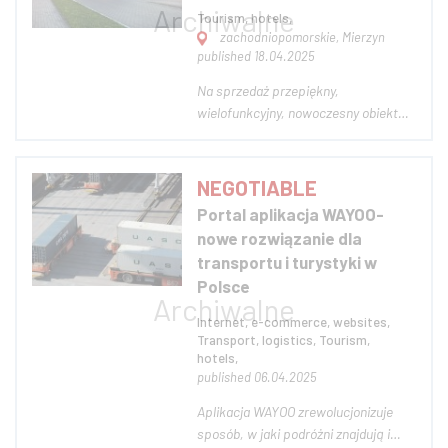
Tourism, hotels,
zachodniopomorskie, Mierzyn
published 18.04.2025
Na sprzedaż przepiękny,
wielofunkcyjny, nowoczesny obiekt
hotelarsko – gastronomiczny z
elegancką salą weselną w Mierzynie
(Szczecin, woj., zachodniopomorskie)
NEGOTIABLE
Nieruchomość w pełni urządzona,
Portal aplikacja WAYOO-
doskonale utrzymana, funkcjonującą i
nowe rozwiązanie dla
dochodowa, gotowa do...
transportu i turystyki w
Polsce
Internet, e-commerce, websites,
Transport, logistics, Tourism,
hotels,
published 06.04.2025
Aplikacja WAYOO zrewolucjonizuje
sposób, w jaki podróżni znajdują i