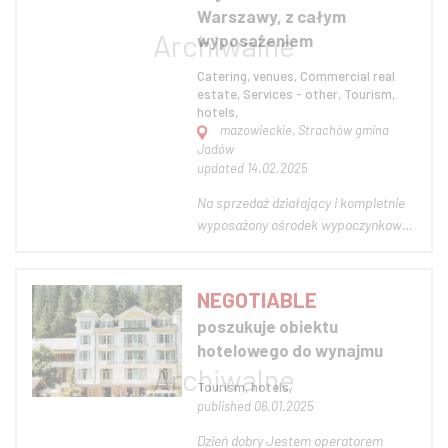
Warszawy, z całym
wyposażeniem
Catering, venues, Commercial real
estate, Services - other, Tourism,
hotels,
mazowieckie, Strachów gmina
Jadów
updated 14.02.2025
Na sprzedaż działający i kompletnie
wyposażony ośrodek wypoczynkowo-
rekreacyjny położony w gminie Jadów
, miejscowość Strachów. Obiekt ma
bezpośredni dostęp do płytkiej rzeki
NEGOTIABLE
Liwiec, plażę, boisko sportowe,
poszukuje obiektu
budynek gastronomiczno-eventowy
hotelowego do wynajmu
oraz bl...
Tourism, hotels,
published 06.01.2025
Dzień dobry Jestem operatorem