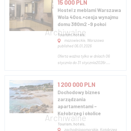
15 000 PLN
operuje w pełni wyposażonym
Hostel z meblami Warszawa
jachtem Bavaria 51 Cruiser (2019),
Wola 40os.+cesja wynajmu
komercjalizowanym w trybi...
domu 380m2 -9 pokoi
Tourism, hotels,
mazowieckie, Warszawa
published 06.01.2026
Oferta ważna tylko w dniach 06
stycznia do 31 stycznia2026r.
Sprzedam działający hostel wraz z
cesją wynajmu budynku mieszkalnego
na Woli (szeregowiec) 380m2 z 9
1 200 000 PLN
pokojami (3,4,5 i 6 osobowych) na 40
Dochodowy biznes
osób, kuchnia, 3 łazienki. Budynek
zarządzania
wynajmowany n...
apartamentami –
Kołobrzeg i okolice
Tourism, hotels,
zachodniopomorskie, Kołobrzeg