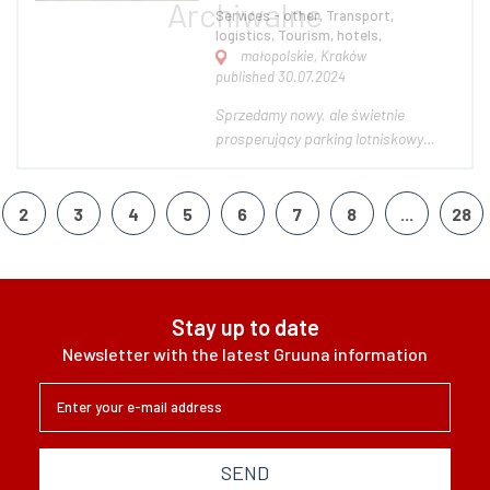
Services - other, Transport,
logistics, Tourism, hotels,
małopolskie, Kraków
published 30.07.2024
Sprzedamy nowy, ale świetnie
prosperujący parking lotniskowy
(przychody ok 150 tyś zł / msc.) z
potencjałem rozwoju zlokalizowany w
Cholerzynie obok Balic, 1700 m od
2
3
4
5
6
7
8
...
28
portu lotniczego Kraków Balice.
Parking ma 500 miejsc parkingowych
na utwardzonym gr...
Stay up to date
Newsletter with the latest Gruuna information
SEND