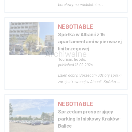
hotelowym z wieloletnim
doświadczeniem w branży
hotelarskiej. Poszukuję obiektów
hotelowych do wynajęcia -
NEGOTIABLE
hotele/pensjonaty, min. 25 jednostek
Spółka w Albanii z 15
mieszkalnych , woj. dolnośląskie,
apartamentami w pierwszej
opolskie lub śląskie. Zainteresowan...
lini brzegowej
Tourism, hotels,
published 12.09.2024
Dzień dobry. Sprzedam udziały spółki
zarejestrowanej w Albanii. Spółka ma
tytuł prawny do wynajmu 15
apartamentów w pierwszej lini
brzegowej. Dziesięć z nich ma widok
NEGOTIABLE
na plażę. Na dole znajduje się bar do
Sprzedam prosperujący
zagospodarowania. Obiekt znajduje
parking lotniskowy Kraków-
się w D...
Balice