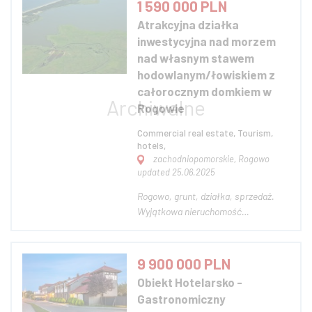
1 590 000 PLN
Parku Narodowego , do sklepu, na
Atrakcyjna działka
Krupówki itd. Obiekt znajduje sie na...
inwestycyjna nad morzem
nad własnym stawem
hodowlanym/łowiskiem z
całorocznym domkiem w
Rogowie
Commercial real estate, Tourism,
hotels,
zachodniopomorskie, Rogowo
updated 25.06.2025
Rogowo, grunt, działka, sprzedaż.
Wyjątkowa nieruchomość
inwestycyjna o pow. 12 280 m2, na
którą składa się grunt o pow. ok.
4000m2 oraz lustro wody o pow. ok.
9 900 000 PLN
8000m2. Pow. całkowita stawu to
Obiekt Hotelarsko -
ok, 3,2 ha. LOKALIZACJA:
Gastronomiczny
Nieruchomość poł...