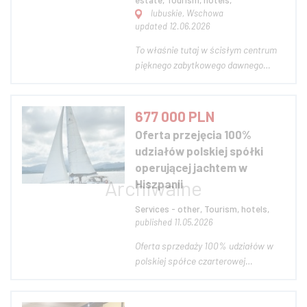
lubuskie, Wschowa
updated 12.06.2026
To właśnie tutaj w ścisłym centrum
pięknego zabytkowego dawnego
Królewskiego Miasta, przy Placu
Zamkowym łączącym się z Rynkiem,
znajduje się Zamek Królewski we
677 000 PLN
Wschowie. Posadowiony na
Oferta przejęcia 100%
sztucznym wzniesieniu, otoczony
udziałów polskiej spółki
pozostałościami podwójnej fosy...
operującej jachtem w
Hiszpanii
Services - other, Tourism, hotels,
published 11.05.2026
Oferta sprzedaży 100% udziałów w
polskiej spółce czarterowej
posiadającej oddział w Hiszpanii i
prowadzącej działalność na rynku
hiszpańskim od 2024 roku. Spółka