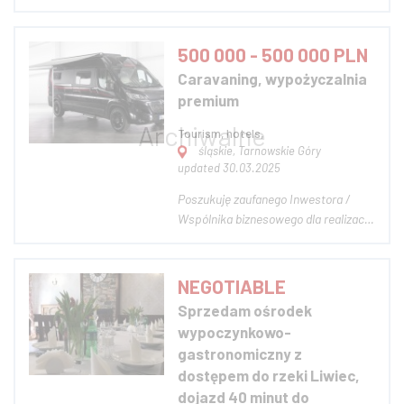
rezerwują transport. Nasza
platforma połączy osoby
poszukujące przewozu z
500 000 - 500 000 PLN
przewoźnikami, oferując wygodne,
Caravaning, wypożyczalnia
szybkie i co najważniejsze bezpieczne
premium
rozwiązanie dla milionów
użytkowników...
Tourism, hotels,
śląskie, Tarnowskie Góry
updated 30.03.2025
Poszukuję zaufanego Inwestora /
Wspólnika biznesowego dla realizacji
oczekiwanego przez rynek projektu w
rozwijającej się wciąż branży
caravaningowej dla obsługi
NEGOTIABLE
wymagających Klientów.
Sprzedam ośrodek
Wypożyczalnia Camper-Vanów
wypoczynkowo-
markowego producenta, z
gastronomiczny z
dedykowaną...
dostępem do rzeki Liwiec,
dojazd 40 minut do