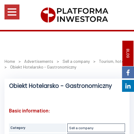
BLOG
Home
>
Advertisements
>
Sell a company
>
Tourism, hotels
>
Obiekt Hotelarsko - Gastronomiczny
Obiekt Hotelarsko - Gastronomiczny
Basic information:
Category
Sell a company