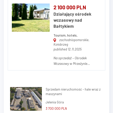
glampingu położonego w
2 100 000 PLN
malowniczej okolicy Zatora w
Działający ośrodek
Małopolsce. Projekt jest już
wczasowy nad
gotowy i oferuje możliwość
Bałtykiem
objęcia około 20% udziałów w
inwestycji...
Tourism, hotels,
zachodniopomorskie,
Kołobrzeg
published 12.11.2025
Na sprzedaż – Ośrodek
Wczasowy w Mrzeżynie
Powierzchnia działki: 1974 m²
(19,74 ara) Cena : 2190000 Opis
nieruchomości Na sprzedaż
funkcjonujący, cieszący się
Sprzedam nieruchomość - hale wraz z
doskonałą opinią ośrodek
maszynami
wczasowy w popularnej
nadmorskiej miejscowości
Jelenia Góra
Mrzeżyn...
3 700 000 PLN