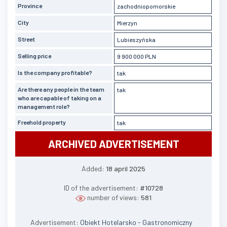
Province
zachodniopomorskie
City
Mierzyn
Street
Lubieszyńska
Selling price
9 900 000 PLN
Is the company profitable?
tak
Are there any people in the team
tak
who are capable of taking on a
management role?
Freehold property
tak
ARCHIVED ADVERTISEMENT
Added:
18 april 2025
ID of the advertisement:
#10728
number of views:
581
Advertisement:
Obiekt Hotelarsko - Gastronomiczny