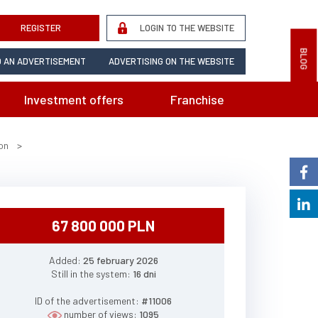
REGISTER
LOGIN TO THE WEBSITE
BLOG
 AN ADVERTISEMENT
ADVERTISING ON THE WEBSITE
Investment offers
Franchise
on
>
67 800 000 PLN
Added:
25 february 2026
Still in the system:
16 dni
ID of the advertisement:
#11006
number of views:
1095