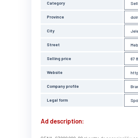
Category
Sel
Province
dol
City
Jel
Street
Meb
Selling price
67 
Website
htt
Company profile
Bra
Legal form
Spó
Ad description: