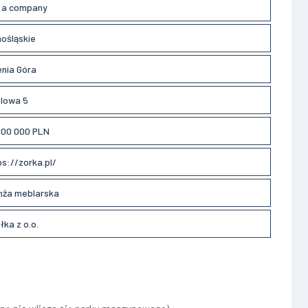
l a company
nośląskie
enia Góra
lowa 5
800 000 PLN
ps://zorka.pl/
nża meblarska
łka z o.o.