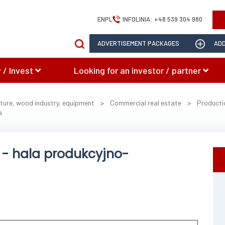
EN
PL
INFOLINIA:
+48 539 304 980
ADVERTISEMENT PACKAGES
ADD
 / Invest
Looking for an investor / partner
iture, wood industry, equipment
>
Commercial real estate
>
Producti
a
- hala produkcyjno-