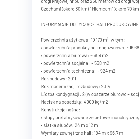
drogi krajowej nr 30 oraz 250 metrów od drogi wo
Czechami (około 30 km) i Niemcami (około 70 km
INFORMACJE DOTYCZĄCE HALI PRODUKCYJN
Powierzchnia użytkowa: 19 170 m², w tym:
• powierzchnia produkcyjno-magazynowa: ~16 6
• powierzchnia biurowa: ~ 608 m2
• powierzchnia socjalna: ~ 538 m2
• powierzchnia techniczna: ~ 924 m2
Rok budowy: 2011
Rok modernizacji rozbudowy: 2014
Liczba kondygnacji: 2 (w obszarze biurowo – soc
Nacisk na posadzkę: 4000 kg/m2
Konstrukcja nośna:
• słupy prefabrykowane żelbetowe monolityczne
• siatka słupów: 24 m x 12 m
Wymiary zewnętrzne hali: 184 m x 96,7 m