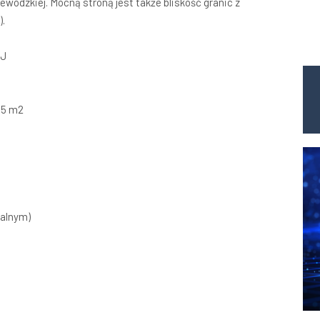
jewódzkiej. Mocną stroną jest także bliskość granic z
).
EJ
85 m2
jalnym)
,