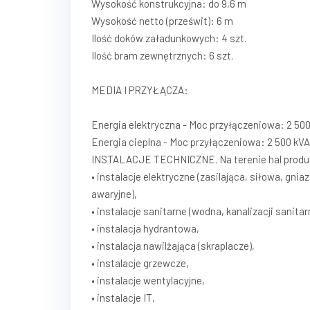
Wysokość konstrukcyjna: do 9,6 m
Wysokość netto (prześwit): 6 m
Ilość doków załadunkowych: 4 szt.
Ilość bram zewnętrznych: 6 szt.
MEDIA I PRZYŁĄCZA:
Energia elektryczna - Moc przyłączeniowa: 2 500
Energia cieplna - Moc przyłączeniowa: 2 500 kV
INSTALACJE TECHNICZNE. Na terenie hal produkc
• instalacje elektryczne (zasilająca, siłowa, gn
awaryjne),
• instalacje sanitarne (wodna, kanalizacji sanita
• instalacja hydrantowa,
• instalacja nawilżająca (skraplacze),
• instalacje grzewcze,
• instalacje wentylacyjne,
• instalacje IT,