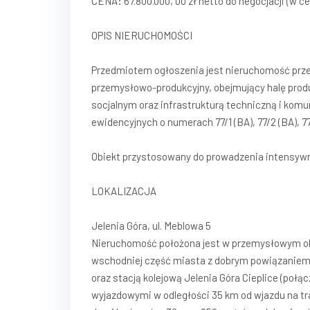
CENA: 67.800.000, 00 zł netto do negocjacji (w 
OPIS NIERUCHOMOŚCI
Przedmiotem ogłoszenia jest nieruchomość pr
przemysłowo-produkcyjny, obejmujący halę prod
socjalnym oraz infrastrukturą techniczną i komun
ewidencyjnych o numerach 77/1 (BA), 77/2 (BA), 77
Obiekt przystosowany do prowadzenia intensywnej
LOKALIZACJA
Jelenia Góra, ul. Meblowa 5
Nieruchomość położona jest w przemysłowym obsz
wschodniej część miasta z dobrym powiązaniem d
oraz stacją kolejową Jelenia Góra Cieplice (połą
wyjazdowymi w odległości 35 km od wjazdu na tra