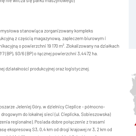
cenę nie wlicza się parku maszynowego)
zemysłowa stanowiąca zorganizowany kompleks
ukcyjną z częścią magazynową, zapleczem biurowym i
ikacyjną o powierzchni 19 170 m². Zlokalizowany na działkach
/7 (BP), 93/6 (BP) o łącznej powierzchni 3,4472 ha.
 działalności produkcyjnej oraz logistycznej.
arze Jeleniej Góry, w dzielnicy Cieplice - północno-
rogowym do lokalnej sieci (ul. Cieplicka, Sobieszowska)
czenia regionalne). Posiada dobre połączenie z trasami
sę ekspresową S3, 0,4 km od drogi krajowej nr 3, 2 km od