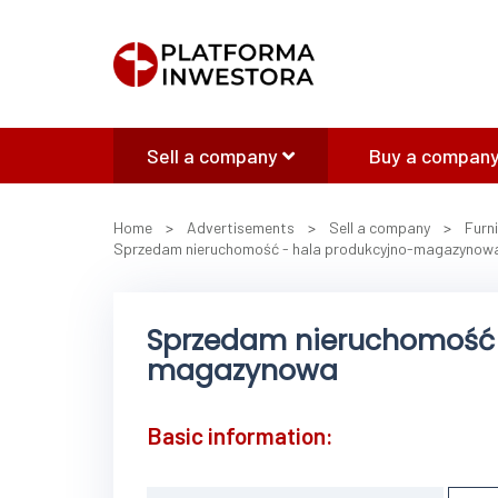
Sell a company
Buy a company
Home
>
Advertisements
>
Sell a company
>
Furn
Sprzedam nieruchomość - hala produkcyjno-magazynow
Sprzedam nieruchomość 
magazynowa
Basic information: