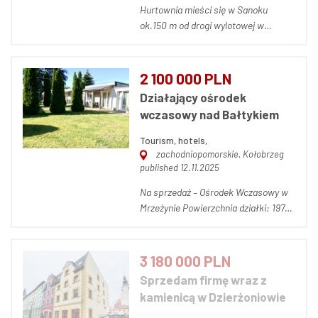
Hurtownia mieści się w Sanoku
ok.150 m od drogi wylotowej w
Bieszczady. Powierzchnia działki to
41arów,powierzchnia budynków
łączna wynosi 600m2, Na budynki
2 100 000 PLN
składają się dwa magazyny, jeden z
Działający ośrodek
nich połączony jest z częścią
wczasowy nad Bałtykiem
socjalno-biurową, która może...
Tourism, hotels,
zachodniopomorskie, Kołobrzeg
published 12.11.2025
Na sprzedaż – Ośrodek Wczasowy w
Mrzeżynie Powierzchnia działki: 1974
m² (19,74 ara) Cena : 2190000 Opis
nieruchomości Na sprzedaż
funkcjonujący, cieszący się
3 180 000 PLN
doskonałą opinią ośrodek wczasowy
Sprzedam firmę wraz z
w popularnej nadmorskiej
kamienicą w Dzierżoniowie
miejscowości Mrzeżyn...