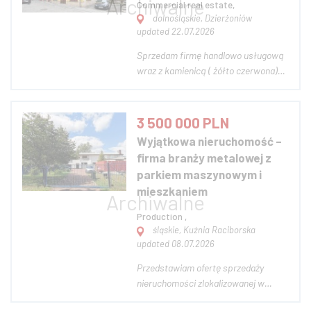
Commercial real estate,
dolnośląskie, Dzierżoniów
updated 22.07.2026
Sprzedam firmę handlowo usługową
wraz z kamienicą ( żółto czerwona)
oraz z wyposażeniem i
kontrahentami. W kamienicy mieści
się: 10 mieszkań ( umeblowanych ), 5
3 500 000 PLN
luksusowo wykończonych
Wyjątkowa nieruchomość –
Apartamentów, 7 lokali usługowo
firma branży metalowej z
biurowych, dwa lokale 100 i 130 m...
parkiem maszynowym i
mieszkaniem
Production ,
śląskie, Kuźnia Raciborska
updated 08.07.2026
Przedstawiam ofertę sprzedaży
nieruchomości zlokalizowanej w
malowniczej Kuźni Raciborskiej, w