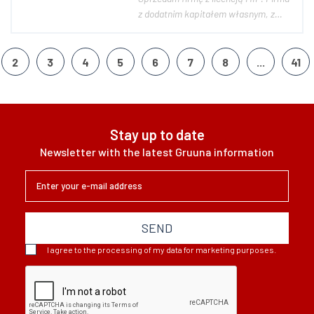
z dodatnim kapitałem własnym, z
pięcioletnią historią. Firma nie
posiada przeterminowanych
zobowiązań, kredytów bankowych,
2
3
4
5
6
7
8
...
41
ani pożyczek otrzymanych. Spółka z
przejrzystą historią, księgi
rachunkowe prowadzone na b...
Stay up to date
Newsletter with the latest Gruuna information
SEND
I agree to the processing of my data for marketing purposes.