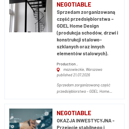
przedsiębiorstwo produkcyjne wraz
NEGOTIABLE
ze znaną marką własną - branża
Sprzedam zorganizowaną
ślusarstwo wraz z produkcją
część przedsiębiorstwa –
elementów z tworzyw sztucznych.
GDEL Home Design
Firma powst...
(produkcja schodów, drzwi i
konstrukcji stalowo-
szklanych oraz innych
elementów stalowych).
Production ,
mazowieckie, Warszawa
published 21.07.2026
Sprzedam zorganizowaną część
przedsiębiorstwa – GDEL Home
Design (produkcja drzwi i konstrukcji
stalowo-szklanych) Na sprzedaż
kompletna, działająca zorganizowana
NEGOTIABLE
część przedsiębiorstwa pod marką
OKAZJA INWESTYCYJNA -
GDEL Home Design (gdel.pl) —
Przejęcie stabilnego i