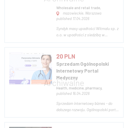
Wholesale and retail trade,
mazowieckie, Warszawa
published 17.04.2026
Syndyk masy upadłości Witmalu sp. z
o.o. w upadłości z siedzibą w
Warszawie (KRS 0000496040) w
postępowaniu upadłościowym
toczącym się przed Sądem
20 PLN
Rejonowym dla m.st. Warszawy w
Sprzedam Ogólnopolski
Warszawie, XVIII Wydział
Internetowy Portal
Gospodarczy (sygn. akt
Medyczny
WA1M/GUp/90/2024), zapra...
Health, medicine, pharmacy,
published 16.04.2026
Sprzedam internetowy biznes - do
dalszego rozwoju. Ogólnopolski portal
medyczny [Możliwość dodania strony
WWW, dostępna w wyższych