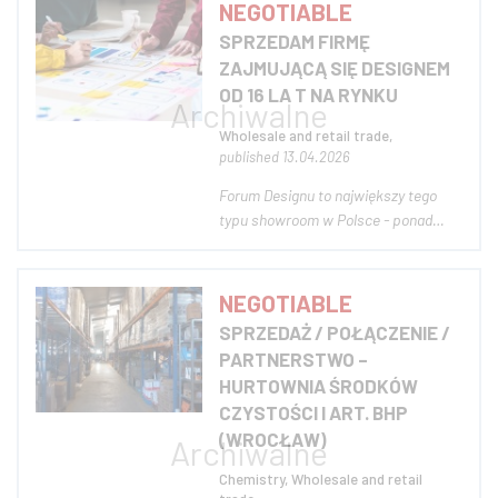
pakietach] Jest to baza specjalistów
NEGOTIABLE
medycyny / portal z pracą w służbie
SPRZEDAM FIRMĘ
zdrowia Zasięgiem ogólnopolskim
ZAJMUJĄCĄ SIĘ DESIGNEM
zrze...
OD 16 LA T NA RYNKU
Wholesale and retail trade,
published 13.04.2026
Forum Designu to największy tego
typu showroom w Polsce - ponad
750m2. Mamy dobrze działający sklep
internetowy. Mamy własny showroom
w Krakowie od 16 lat i kolejny w
NEGOTIABLE
Katowicach - szukam inwestora,
SPRZEDAŻ / POŁĄCZENIE /
który będzie chciał wspomóc
PARTNERSTWO –
otwarcie w innych miast...
HURTOWNIA ŚRODKÓW
CZYSTOŚCI I ART. BHP
(WROCŁAW)
Chemistry, Wholesale and retail