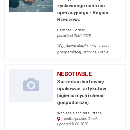
producenta drzwi, ścia...
zyskownego centrum
operacyjnego - Region
Rzeszowa
Services - other,
published 01.07.2026
Wyjątkowa okazja nabycia dobrze
prosperującej, stabilnej i stale
zyskownej spółki operacyjnej
zlokalizowanej w południowo-
wschodniej Polsce. Firma specjalizuje
NEGOTIABLE
się w kompleksowych usługach
Sprzedam hurtownię
agencji pracy oraz projektach
opakowań, artykułów
outsourcingowych, ciesząc się s...
higienicznych i chemii
gospodarczej.
Wholesale and retail trade,
podkarpackie, Sanok
updated 11.06.2026