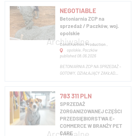
województwie śląskim. Ta wyjątkowa
nieruchomość łączy w sobie zarówno
NEGOTIABLE
przestrzeń komercyjną, jak i
Betoniarnia ZCP na
komfortowe mieszkanie, co czyni ją
sprzedaż / Paczków, woj.
idealnym miejscem do...
opolskie
Construction, Production ,
opolskie, Paczków
published 08.06.2026
BETONIARNIA ZCP NA SPRZEDAŻ –
GOTOWY, DZIAŁAJĄCY ZAKŁAD
PRODUKCYJNY Paczków, ul.
Składowa 1, woj. opolskie
Strategiczna lokalizacja przy granicy
783 311 PLN
polsko-czeskiej Na sprzedaż w pełni
SPRZEDAŻ
funkcjonująca betoniarnia oferowana
ZORGANIZOWANEJ CZĘŚCI
w formule Zorganizowane...
PRZEDSIĘBIORSTWA E-
COMMERCE W BRANŻY PET
CARE