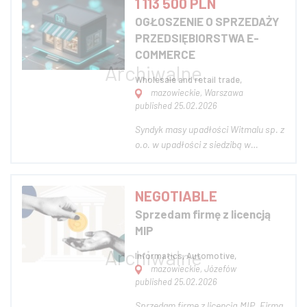
1 113 500 PLN
sezonowych oraz wyposażenia
OGŁOSZENIE O SPRZEDAŻY
wnętrz. Firma przez lata budowała
PRZEDSIĘBIORSTWA E-
swoją pozycję zarówno w sprzedaży
COMMERCE
hurtow...
Wholesale and retail trade,
mazowieckie, Warszawa
published 25.02.2026
Syndyk masy upadłości Witmalu sp. z
o.o. w upadłości z siedzibą w
Warszawie (KRS 0000496040) w
postępowaniu upadłościowym
toczącym się przed Sądem
NEGOTIABLE
Rejonowym dla m.st. Warszawy w
Sprzedam firmę z licencją
Warszawie, XVIII Wydział
MIP
Gospodarczy (sygn. akt
WA1M/GUp/90/2024), zapra...
Informatics, Automotive,
mazowieckie, Józefów
published 25.02.2026
Sprzedam firmę z licencją MIP. Firma