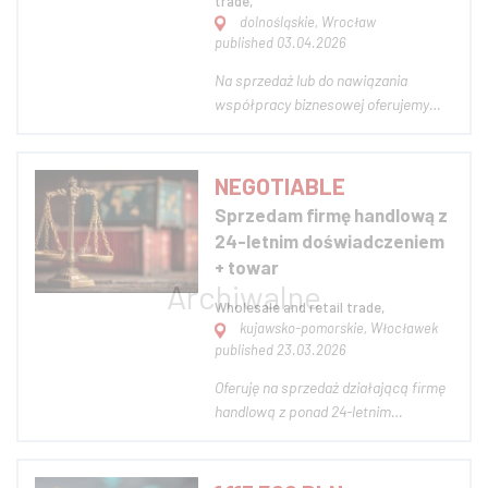
trade,
dolnośląskie, Wrocław
published 03.04.2026
Na sprzedaż lub do nawiązania
współpracy biznesowej oferujemy
stabilnie działającą hurtownię z
siedzibą we Wrocławiu,
specjalizującą się w dystrybucji
NEGOTIABLE
profesjonalnych środków czystości
Sprzedam firmę handlową z
oraz artykułów BHP. Profil
24-letnim doświadczeniem
działalności: - sprzedaż hurt...
+ towar
Wholesale and retail trade,
kujawsko-pomorskie, Włocławek
published 23.03.2026
Oferuję na sprzedaż działającą firmę
handlową z ponad 24-letnim
doświadczeniem na rynku,
specjalizującą się w sprzedaży
artykułów dekoracyjnych,