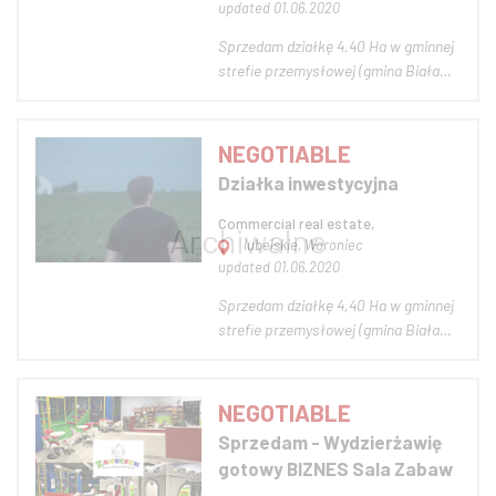
updated 01.06.2020
Sprzedam działkę 4,40 Ha w gminnej
strefie przemysłowej (gmina Biała
Podlaska, 8 km od centrum) przy
trasie A-2 Terespol-Warszawa-Berlin
w miejscowości Woroniec-Sycyna
NEGOTIABLE
Działka posiada wodociąg i linię
Działka inwestycyjna
elektryczną średniego napięcia. Obok
farma fot...
Commercial real estate,
lubelskie, Woroniec
updated 01.06.2020
Sprzedam działkę 4,40 Ha w gminnej
strefie przemysłowej (gmina Biała
Podlaska, 8 km od centrum) przy
trasie A-2 Terespol-Warszawa-Berlin
w miejscowości Woroniec. Działka
NEGOTIABLE
posiada wodociąg i linię elektryczną
Sprzedam - Wydzierżawię
średniego napięcia. Obok farma
gotowy BIZNES Sala Zabaw
fotowolt...