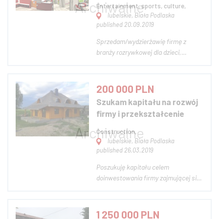
Entertainment, sports, culture,
lubelskie, Biała Podlaska
published 20.09.2019
Sprzedam/wydzierżawię firmę z
branży rozrywkowej dla dzieci,
działającą na rynku od 5 lat, ciągle
rozwijająca się z widocznymi
wskaźnikami wzrostu. Sala posiada
200 000 PLN
świetną lokalizację przy głównej
Szukam kapitału na rozwój
drodze w mieście, niedaleko nowe
firmy i przekształcenie
osiedla młodych z dz...
Construction,
lubelskie, Biała Podlaska
published 26.03.2019
Poszukuję kapitału celem
doinwestowania firmy zajmującej się
budową domów drewnianych.
Nastąpiło by przekształcenie
istniejącej firmy w spółkę zoo z
1 250 000 PLN