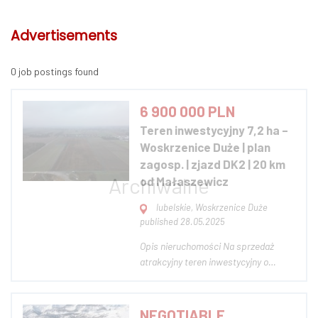
Advertisements
0 job postings found
6 900 000 PLN
Teren inwestycyjny 7,2 ha –
Woskrzenice Duże | plan
zagosp. | zjazd DK2 | 20 km
od Małaszewicz
lubelskie, Woskrzenice Duże
published 28.05.2025
Opis nieruchomości Na sprzedaż
atrakcyjny teren inwestycyjny o
łącznej powierzchni 7,2 ha, położony
w miejscowości Woskrzenice Duże
(gmina Biała Podlaska, woj.
NEGOTIABLE