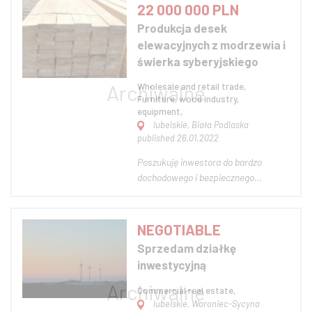
bieżącym roku, powierzchnia
22 000 000 PLN
żwirowni to 3,87 hektara, zasoby
Produkcja desek
obliczono na ponad 1100 000 ton,
elewacyjnych z modrzewia i
pełna dokumen...
świerka syberyjskiego
Wholesale and retail trade,
Furniture, wood industry,
equipment,
lubelskie, Biała Podlaska
published 26.01.2022
Poszukuję inwestora do bardzo
dochodowego i bezpiecznego
projektu - produkcja desek
elewacyjnych. Jestem importerem
modrzewia syberyjskiego i świerka
NEGOTIABLE
syberyjskiego z Dalekiego Wschodu z
Sprzedam działkę
Rosji. Najwyższej jakości deski.
inwestycyjną
Jestem już po pierwszej tra...
Commercial real estate,
lubelskie, Woroniec-Sycyna