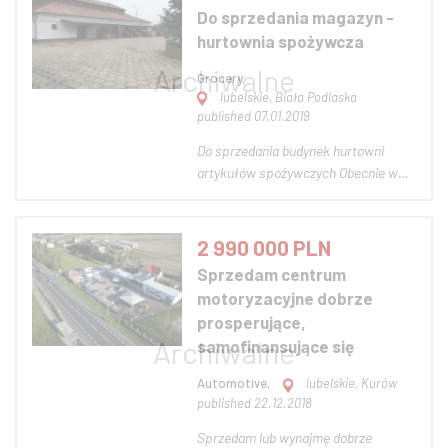
wejściem nowego wspólnika. Podział
Do sprzedania magazyn -
udziałów do ustalenia, także podział
hurtownia spożywcza
zadań, może być udział czynny...
Grocery,
lubelskie, Biała Podlaska
published 07.01.2019
Do sprzedania budynek hurtowni
artykułów spożywczych Obecnie w
skład budynku wchodzi: -
powierzchnia magazynowa
dostosowana do przechowywania
2 990 000 PLN
artykułów spożywczych (regały
Sprzedam centrum
składowania, chłodnie, posadzka
motoryzacyjne dobrze
niepylna, wentylacja) - zaplecze
prosperujące,
biur...
samofinansujące się
Automotive,
lubelskie, Kurów
published 22.12.2018
Sprzedam lub wynajmę dobrze