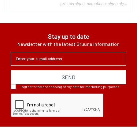
prosperującą, samofinansującą się
Centrum Motoryzacyjne z sześcioma
działalnościami gospodarczymi w
ramach jednego obiektu. -
Autoryzowany serwis mechaniczny
Stay up to date
Bosch-service - Sklep motoryzacyjny
Newsletter with the latest Gruuna information
- Stacja kontroli pojaz...
SEND
I agree to the processing of my data for marketing purposes.