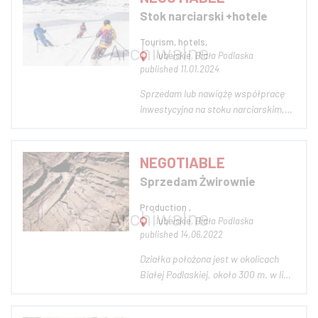
lubelskie), z dogodnym dostępem do
Stok narciarski +hotele
drogi krajowej DK2 (trasa Warszawa –
Terespol) Dz...
Tourism, hotels,
lubelskie, Biała Podlaska
published 11.01.2024
Sprzedam lub nawiążę współpracę
inwestycyjna na stoku narciarskim,
hotele w miejscowości Bobliwo
[Możliwość dodania strony WWW,
dostępna w płatnych pakietach]
NEGOTIABLE
Zdjęcie poglądowe Fot.:
Sprzedam Żwirownie
https://unsplash.com/photos/2-
person-in-yellow-jacket-a...
Production ,
lubelskie, Biała Podlaska
published 14.06.2022
Działka położona jest w okolicach
Białej Podlaskiej, około 300 m. w linii
prostej od przyszłej autostrady A2,
której budowa ma się rozpocząć w