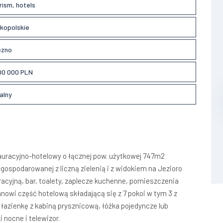
rism, hotels
lkopolskie
ezno
00 000 PLN
alny
auracyjno-hotelowy o łącznej pow. użytkowej 747m2
ospodarowanej z liczną zielenią i z widokiem na Jezioro
racyjną, bar, toalety, zaplecze kuchenne, pomieszczenia
anowi część hotelową składającą się z 7 pokoi w tym 3 z
łazienkę z kabiną prysznicową, łóżka pojedyncze lub
 nocne i telewizor.