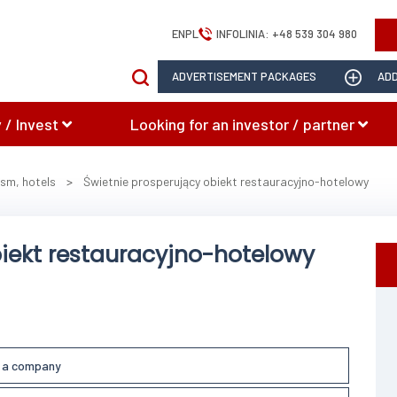
EN
PL
INFOLINIA:
+48 539 304 980
ADVERTISEMENT PACKAGES
ADD
 / Invest
Looking for an investor / partner
ism, hotels
>
Świetnie prosperujący obiekt restauracyjno-hotelowy
iekt restauracyjno-hotelowy
l a company