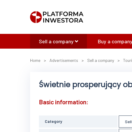
Sell a company
Buy a company
Home
>
Advertisements
>
Sell a company
>
Tour
Świetnie prosperujący ob
Basic information:
Category
Sel