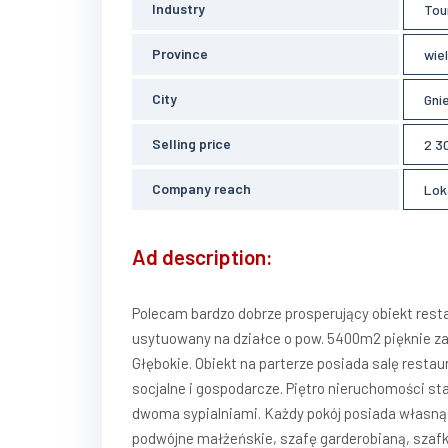
Industry
Tou
Province
wie
City
Gni
Selling price
2 3
Company reach
Lok
Ad description:
Polecam bardzo dobrze prosperujący obiekt rest
usytuowany na działce o pow. 5400m2 pięknie zag
Głębokie. Obiekt na parterze posiada salę restau
socjalne i gospodarcze. Piętro nieruchomości st
dwoma sypialniami. Każdy pokój posiada własną 
podwójne małżeńskie, szafę garderobianą, szafki