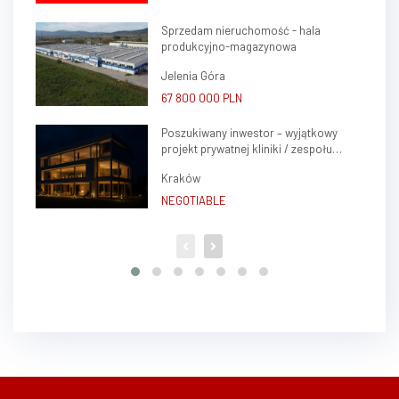
Sprzedam nieruchomość - hala
produkcyjno-magazynowa
Jelenia Góra
67 800 000 PLN
Poszukiwany inwestor – wyjątkowy
projekt prywatnej kliniki / zespołu
gabinetów lekarskich w sercu Krakowa
Kraków
(Krowodrza)
NEGOTIABLE