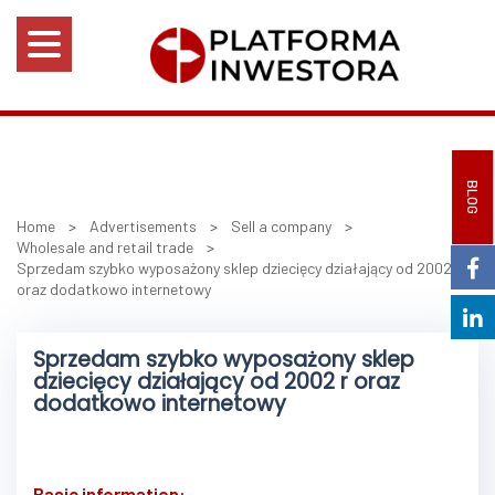
BLOG
Home
>
Advertisements
>
Sell a company
>
Wholesale and retail trade
>
Sprzedam szybko wyposażony sklep dziecięcy działający od 2002 r
oraz dodatkowo internetowy
Sprzedam szybko wyposażony sklep
dziecięcy działający od 2002 r oraz
dodatkowo internetowy
Basic information: