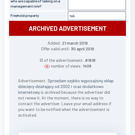
who are capable of taking on a
management role?
Freehold property
tak
ARCHIVED ADVERTISEMENT
Added:
21 march 2019
Offer valid until:
30 april 2019
ID of the advertisement:
#1618
number of views:
1409
Advertisement:
Sprzedam szybko wyposażony sklep
dziecięcy działający od 2002 r oraz dodatkowo
internetowy
is archived because the advertiser did
not renew it. At the moment, there is no way to
contact the advertiser. Leave your email address if
you want to be notified when the advertisement is
activated.