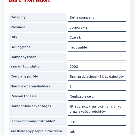
Category
Sell a company
Province
pomorskie
City
Czersk
Selling price
negotiable
Company reach
Year of foundation
2002
Company profile
Branża dziecięca - Sklep dziecięcy
Number of shareholders
1
Reason for sale
Realizacja celu.
Competitive advantages
16 lat praktyki na lokalnym rynku
oraz jakość produktów.
Is the company profitable?
nie
Are there any people in the team
tak