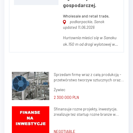
gospodarczej.
Wholesale and retail trade,
podkarpackie, Sanok
updated 11.06.2026
Hurtownia mieści się w Sanoku
ok.150 m od drogi wylotowej w
Bieszczady. Powierzchnia działki
to 41arów,powierzchnia
budynków łączna wynosi
600m2, Na budynki składają się
Sprzedam firmę wraz z całą produkcją -
dwa magazyny, jeden z nich
przetwórstwo tworzyw sztucznych oraz
połączony jest z częścią
ślusarstwo
socjalno-biurową, która może...
Żywiec
2 300 000 PLN
Sfinansuje rozne projekty, inwestycje,
zrealizuje tez startup rozne branze w
kraju, zagranica
NEGOTIABLE