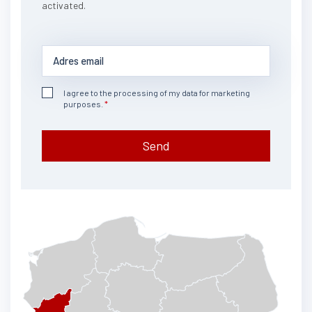
activated.
I agree to the processing of my data for marketing
purposes.
Send