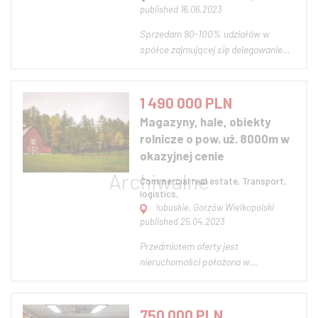
published 16.06.2023
Sprzedam 90-100% udziałów w
spółce zajmującej się delegowaniem
opiekunek osób starszych do
Niemiec. Nasza firma ma długoletnie
doświadczenie na rynku; funkcjonuje
1 490 000 PLN
już od 11 lat. Posiadamy wiele
Magazyny, hale, obiekty
czynnych kontraktów w Niemczech, a
rolnicze o pow. uż. 8000m w
nasza silna obecność...
okazyjnej cenie
Commercial real estate, Transport,
logistics,
lubuskie, Gorzów Wielkopolski
published 25.04.2023
Przedmiotem oferty jest
nieruchomości położona w
miejscowości Mierków, gmina Lubsko
w województwie Lubuskim o łącznej
powierzchni 5,9907 ha oraz
750 000 PLN