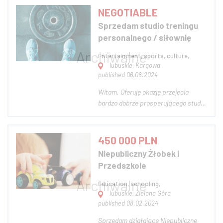
móc również zrobić tu siłownię.
NEGOTIABLE
Studio prosperuje bardzo dobrze
Sprzedam studio treningu
pomimo nie wydania na marketing
personalnego / siłownię
żadnej złotów...
Entertainment, sports, culture,
lubuskie, Kargowa
published 06.08.2024
Witam, Oferuję okazję przejęcia
bardzo dobrze prosperującego studia
treningu personalnego. Sprzętu i
miejsca jest wystarczająco dużo, aby
móc również zrobić tu siłownię.
450 000 PLN
Studio prosperuje bardzo dobrze
Niepubliczny Żłobek i
pomimo nie wydania na marketing
Przedszkole
żadnej złotów...
Education, schooling,
lubuskie, Zielona Góra
published 08.02.2024
Sprzedam działające Niepubliczne