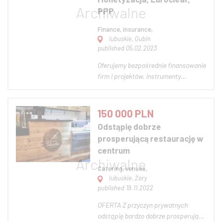
PPP
Finance, insurance,
lubuskie, Gubin
published 05.02.2023
Oferujemy bezpośrednie finansowanie
firm i projektów, instrumenty
bankowe i wiele innych, takich jak: 1.
Projekt/Biznes
Finansowanie/Finansowanie. 2.
150 000 PLN
Kredyt-pożyczka. 3. Monetyzacja
Odstąpię dobrze
instrumentów bankowych
prosperującą restaurację w
(SBLC/Gwarancja Bankowa) z
centrum
wysokim LTV....
Catering, venues,
lubuskie, Żary
published 19.11.2022
OFERTA Z przyczyn prywatnych
odstąpię bardzo dobrze prosperującą