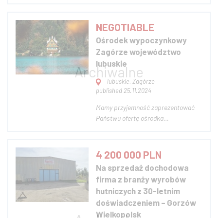
Królewskiego Miasta, przy Placu
Zamkowym łączącym się z Rynkiem,
znajduje się Zamek Królewski we
NEGOTIABLE
Wschowie. Posadowiony na
Ośrodek wypoczynkowy
sztucznym wzniesieniu, otoczony
Zagórze województwo
pozostałościami podwójnej fosy...
lubuskie
lubuskie, Zagórze
published 25.11.2024
Mamy przyjemność zaprezentować
Państwu ofertę ośrodka
wypoczynkowego Wiławianki,
położonego nad urokliwym jeziorem i
lasem w miejscowości Zagórze gmina
4 200 000 PLN
Drezdenko, województwo lubuskie.
Na sprzedaż dochodowa
Kompleks domków jest aktywnie
firma z branży wyrobów
wynajmowany i działa tak od kilk...
hutniczych z 30-letnim
doświadczeniem – Gorzów
Wielkopolsk