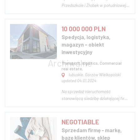
Przedszkole i Żłobek w południowej
części województwa lubuskiego,
funkcjonujące w nowoczesnym i w
pełni wyposażonym budynku. Oferta
10 000 000 PLN
obejmuje nabycie praw wynikających
Spedycja, logistyka,
z zawartych umów (najmu oraz umów
magazyn – obiekt
z obecnymi kl...
inwestycyjny
Transport, logistics, Commercial
real estate,
lubuskie, Gorzów Wielkopolski
updated 04.01.2024
Na sprzedaż nieruchomość
stanowiącą siedzibę działającej firmy
spedycyjno-logistyczno-magazynowej
„ADRA". Obiekt zlokalizowany w
Świebodzinie, przy ul. Sobieskiego,
NEGOTIABLE
dokładnie przy wjeździe na
Sprzedam firmę - markę,
nowopowstającą obwodnicę
bazę klientów, sklep
Świebodzina, co zapewni doskonał...