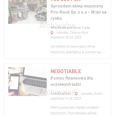
powierzchni użytkowej ponad
Sprzedam sklep muzyczny
8080m2 Nieruchomość zabudowana
Pro-Rock Sp. z o.o - 18 lat na
jest budynkami o charakterze
rynku
magazynowym...
Wholesale and retail trade,
lubuskie, Zielona Góra
published 26.03.2023
Sprzedam prosperujący sklep
muzyczny działający w postaci sp. z
o.o. Działamy na rynku od 2005r i
jesteśmy w tej chwili jedynym
sklepem muzycznym w Zielonej
NEGOTIABLE
Górze. Wraz ze sklepem przyszły
Pomoc finansowa dla
nabywca otrzymuje stronę www wraz
uczciwych ludzi
ze sklepem internetowym....
Construction,
lubuskie, Gubin
published 14.02.2023
Oferta pożyczek między osobami
fizycznymi. Potrzebujesz pilnej