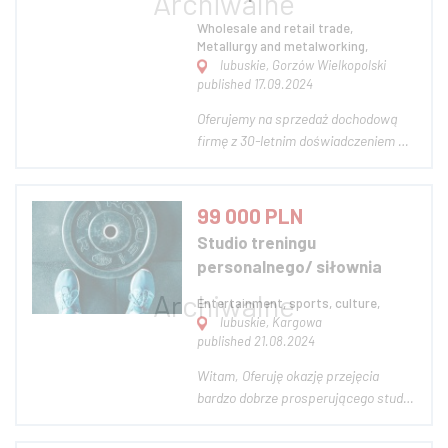
Wholesale and retail trade,
Metallurgy and metalworking,
lubuskie, Gorzów Wielkopolski
published 17.09.2024
Oferujemy na sprzedaż dochodową
firmę z 30-letnim doświadczeniem w
branży wyrobów hutniczych,
specjalizującą się w dystrybucji
produktów najwyższej jakości, takich
99 000 PLN
jak profile, płaskowniki, rury, blachy i
Studio treningu
inne elementy sprowadzane
personalnego/ siłownia
bezpośrednio z hut....
Entertainment, sports, culture,
lubuskie, Kargowa
published 21.08.2024
Witam, Oferuję okazję przejęcia
bardzo dobrze prosperującego studia
treningu personalnego. Sprzętu i
miejsca jest wystarczająco dużo, aby