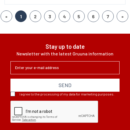
restaurację — Naleśnikarnię w Żarach
Cena- 150.000 zł brutto Restauracja
jest bardzo popularna, lubiana i
«
1
2
3
4
5
6
7
»
doceniana przez gości. Średni obrót
roczny to ok. 1 000 000 pln
(przychody...
Stay up to date
Newsletter with the latest Gruuna information
SEND
I agree to the processing of my data for marketing purposes.