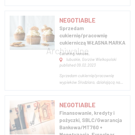
pożyczki na opłacenie rachunków,
zakup domu, refinansowanie lub
rozpoczęcie nowej działalności
NEGOTIABLE
gospodarczej, pożyczkę osobistą,
Sprzedam
zakup samochodu? itp skontaktować
cukiernię/pracownię
się z renomowanym pożycz...
cukierniczą WŁASNA MARKA
Catering, venues,
lubuskie, Gorzów Wielkopolski
published 09.02.2023
Sprzedam cukiernię/pracownię
wypieków Słodziara, działającą na
gorzowskim rynku od 2020 roku.
Została założona z miłości do
naturalnych, smacznych wypieków.
NEGOTIABLE
Przez czas działalności cukierni
Finansowanie, kredyty i
zyskała ona grono zadowolonych i
pożyczki, SBLC/Gwarancja
powracających klientów....
Bankowa/MT760 +
Monetyzacja, Euroclear,