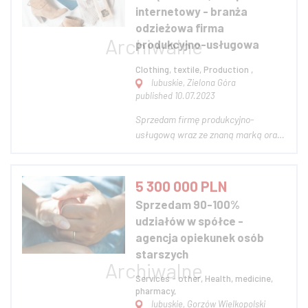
internetowy - branża
odzieżowa firma
produkcyjno-usługowa
Clothing, textile, Production ,
lubuskie, Zielona Góra
published 10.07.2023
Sprzedam firmę produkcyjno-
usługową wraz ze znaną marką oraz
sklepem internetowym w branży
odzieżowej. Firma bardzo dobrze
znana na rynku polskim od roku 1999.
5 300 000 PLN
Niewątpliwymi atutami firmy są: -
Sprzedam 90-100%
grupa stałych odbiorców, baza
udziałów w spółce -
klientów oraz dostawcó...
agencja opiekunek osób
starszych
Services - other, Health, medicine,
pharmacy,
lubuskie, Gorzów Wielkopolski