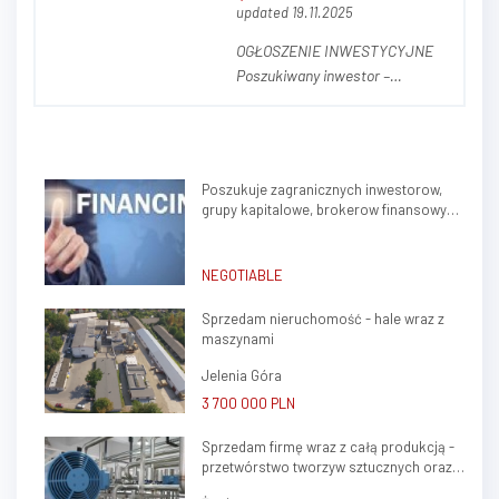
updated 19.11.2025
OGŁOSZENIE INWESTYCYJNE
Poszukiwany inwestor –
wyjątkowy projekt prywatnej
kliniki / zespołu gabinetów
lekarskich w sercu Krakowa
(Krowodrza) Zapraszamy do
Poszukuje zagranicznych inwestorow,
współpracy przy realizacji
grupy kapitalowe, brokerow finansowych
nowoczesnego obiektu
do stalej wspolpracy
medycznego klasy premium,
zlokalizowanego...
NEGOTIABLE
Sprzedam nieruchomość - hale wraz z
maszynami
Jelenia Góra
3 700 000 PLN
Sprzedam firmę wraz z całą produkcją -
przetwórstwo tworzyw sztucznych oraz
ślusarstwo