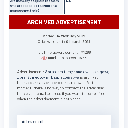
Are there any people in the team
tak
who are capable of taking on a
management role?
ARCHIVED ADVERTISEMENT
Added:
14 february 2019
Offer valid until:
01 march 2019
ID of the advertisement:
#1266
number of views:
1523
Advertisement:
Sprzedam firmę handlowo-usługową
z branży medycyny i bezpieczeństwa
is archived
because the advertiser did not renew it. At the
moment, there is no way to contact the advertiser.
Leave your email address if you want to be notified
when the advertisement is activated.