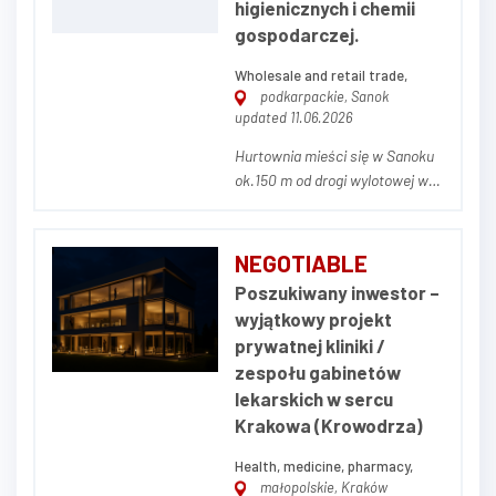
higienicznych i chemii
gospodarczej.
Wholesale and retail trade,
podkarpackie, Sanok
updated 11.06.2026
Hurtownia mieści się w Sanoku
ok.150 m od drogi wylotowej w
Bieszczady. Powierzchnia działki
to 41arów,powierzchnia
budynków łączna wynosi
NEGOTIABLE
600m2, Na budynki składają się
Poszukiwany inwestor –
dwa magazyny, jeden z nich
wyjątkowy projekt
połączony jest z częścią
prywatnej kliniki /
socjalno-biurową, która może...
zespołu gabinetów
lekarskich w sercu
Krakowa (Krowodrza)
Health, medicine, pharmacy,
małopolskie, Kraków