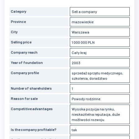
Category
Sell a company
Province
mazowieckie
City
Warszawa
Selling price
1 000 000 PLN
Company reach
Cały kraj
Year of foundation
2003
Company profile
sprzedaż sprzętu medycznego,
szkolenia, doradztwo
Number of shareholders
1
Reason for sale
Powody rodzinne.
Competitive advantages
Wysoka pozycja na rynku,
nieskazitelna reputacja, duże
możliwości rozwoju.
Is the company profitable?
tak