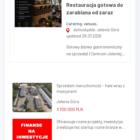
Restauracja gotowa do
zarabiana od zaraz
Catering, venues,
dolnośląskie, Jelenia Góra
updated 29.07.2026
Gotowy biznes gastronomiczny
na sprzedaż | Centrum Jeleniej
Góry | 127 m² Na sprzedaż w
pełni wyposażona i gotowa do
natychmiastowego przejęcia
restauracja zlokalizowana w
Sprzedam nieruchomość - hale wraz z
ścisłym centrum Jeleniej Góry,
maszynami
jednego z najdynamiczniej
rozwijających się...
Jelenia Góra
3 700 000 PLN
Sfinansuje rozne projekty, inwestycje,
zrealizuje tez startup rozne branze w
kraju, zagranica