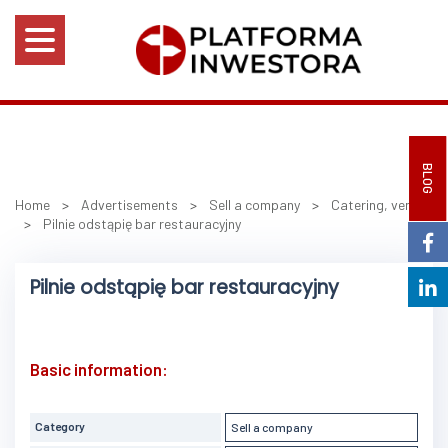
BLOG
Home
>
Advertisements
>
Sell a company
>
Catering, venues
>
Pilnie odstąpię bar restauracyjny
Pilnie odstąpię bar restauracyjny
Basic information:
Category
Sell a company