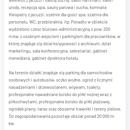
wellness z jacuzzi i sauną suchą, salon hammam, salon
urody, recepcja spa, sauny parowa i sucha, komnata
Kleopatry z jacuzzi, szatnie dla gości spa, szatnia dla
personelu, WC, przebieralnia, itp. Ponadto w obiekcie
wydzielono cześć biurowo-administracyjną o pow. 200
m.kw. z osobnym wejściem i parkingiem dla pracowników, w
której znajduje się dział księgowości z archiwum, dział
marketingu, sala konferencyjna, sekretariat, gabinet
menedżera, gabinet dyrektora hotelu.
Na terenie działki znajduje się parking dla samochodów
osobowych i autobusów, oczko wodne, ogród z licznymi
nasadzeniami i drzewostanem, wigwam, toalety,
profesjonalne nawadniane boisko do piłki nożnej wraz z
piłkochwytami, profesjonalne boisko do piłki plażowej,
ogródek piwny, taras oraz obszerne trawniki i tereny zielone.
Do zagospodarowania pozostaje obszar ponad 20 000 m.
kw.