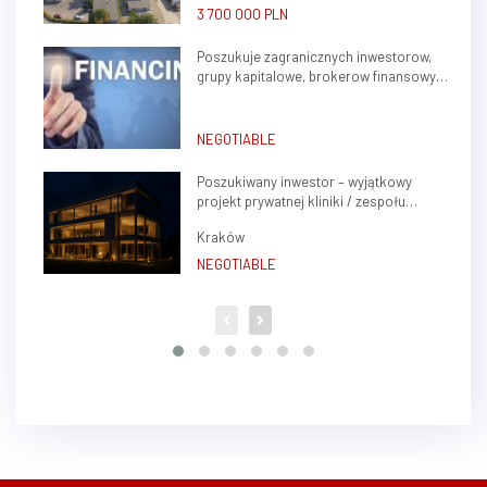
3 700 000 PLN
Poszukuje zagranicznych inwestorow,
grupy kapitalowe, brokerow finansowych
do stalej wspolpracy
NEGOTIABLE
Poszukiwany inwestor – wyjątkowy
projekt prywatnej kliniki / zespołu
gabinetów lekarskich w sercu Krakowa
Kraków
(Krowodrza)
NEGOTIABLE