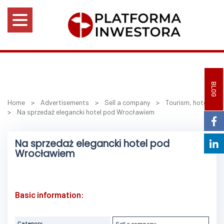
BLOG
Home
>
Advertisements
>
Sell a company
>
Tourism, hotels
>
Na sprzedaż elegancki hotel pod Wrocławiem
Na sprzedaż elegancki hotel pod
Wrocławiem
Basic information:
Category
Sell a company