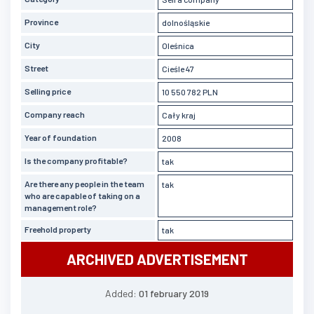
Province
dolnośląskie
City
Oleśnica
Street
Cieśle 47
Selling price
10 550 782 PLN
Company reach
Cały kraj
Year of foundation
2008
Is the company profitable?
tak
Are there any people in the team
tak
who are capable of taking on a
management role?
Freehold property
tak
ARCHIVED ADVERTISEMENT
Added:
01 february 2019