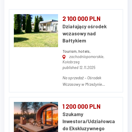
2 100 000 PLN
Działający ośrodek
wczasowy nad
Bałtykiem
Tourism, hotels,
zachodniopomorskie,
Kołobrzeg
published 12.11.2025
Na sprzedaż – Ośrodek
Wczasowy w Mrzeżynie
Powierzchnia działki: 1974 m²
(19,74 ara) Cena : 2190000 Opis
nieruchomości Na sprzedaż
1 200 000 PLN
funkcjonujący, cieszący się
Szukamy
doskonałą opinią ośrodek
Inwestora/Udziałowca
wczasowy w popularnej
do Ekskluzywnego
nadmorskiej miejscowości