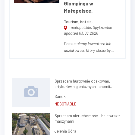
Glampingu w
Mrzeżyn...
Małopolsce.
Tourism, hotels,
małopolskie, Spytkowice
updated 03.08.2026
Poszukujemy inwestora lub
udziałowca, który chciałby
dołączyć do wyjątkowej
inwestycji – ekskluzywnego
glampingu położonego w
malowniczej okolicy Zatora w
Sprzedam hurtownię opakowań,
Małopolsce. Projekt jest już
artykułów higienicznych i chemii
gotowy i oferuje możliwość
gospodarczej.
objęcia około 20% udziałów w
Sanok
inwestycji...
NEGOTIABLE
Sprzedam nieruchomość - hale wraz z
maszynami
Jelenia Góra