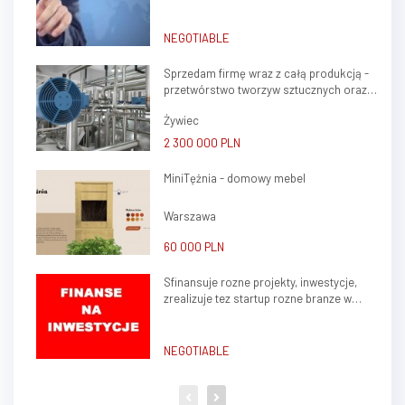
do stalej wspolpracy
obejmujący halę produkcyjn...
NEGOTIABLE
Sprzedam firmę wraz z całą produkcją -
przetwórstwo tworzyw sztucznych oraz
ślusarstwo
Żywiec
2 300 000 PLN
MiniTężnia - domowy mebel
Warszawa
60 000 PLN
Sfinansuje rozne projekty, inwestycje,
zrealizuje tez startup rozne branze w
kraju, zagranica
NEGOTIABLE