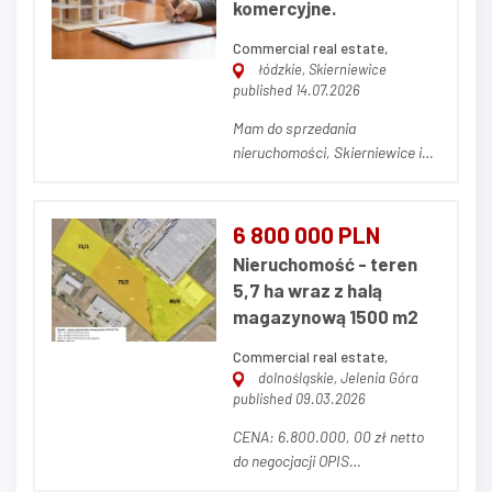
komercyjne.
prywatnego właściciela z
możliwością prze...
Commercial real estate,
łódzkie, Skierniewice
published 14.07.2026
Mam do sprzedania
nieruchomości, Skierniewice i
Sochaczew, w których
prowadzą działalność - najemcy
sieciowi. Podpisane umowy
6 800 000 PLN
długoterminowe, w kilku
Nieruchomość - teren
przypadkach. - trzeci raz na 10
5,7 ha wraz z halą
lat. Więcej informacji
magazynową 1500 m2
telefonicznie Zdjęcie poglądowe
F...
Commercial real estate,
dolnośląskie, Jelenia Góra
published 09.03.2026
CENA: 6.800.000, 00 zł netto
do negocjacji OPIS
NIERUCHOMOŚCI Przedmiotem