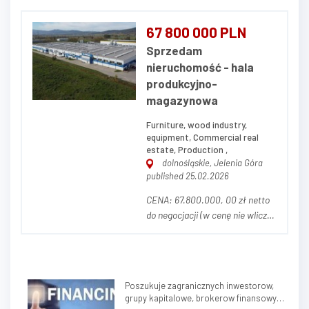
ogłoszenia jest nieruchomość
gruntowa zabudowana
67 800 000 PLN
składająca się z trzech działek
Sprzedam
ewidencyjnych o numerach 72/1,
nieruchomość - hala
72/2, 80,6 o łącznej powierzchni
produkcyjno-
5,7030 ha, położnych w J...
magazynowa
Furniture, wood industry,
equipment, Commercial real
estate, Production ,
dolnośląskie, Jelenia Góra
published 25.02.2026
CENA: 67.800.000, 00 zł netto
do negocjacji (w cenę nie wlicza
się parku maszynowego) OPIS
NIERUCHOMOŚCI Przedmiotem
ogłoszenia jest nieruchomość
przemysłowa stanowiąca
Poszukuje zagranicznych inwestorow,
zorganizowany kompleks
grupy kapitalowe, brokerow finansowych
przemysłowo-produkcyjny,