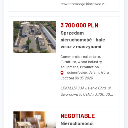
nowoczesnego biurowca z
zabudowaniami pomocniczymi
znajdującego się w Bielsku-
Białej przy ul. Montażowej 3.
3 700 000 PLN
Cały kompleks położony jest na
Sprzedam
działce o powierzchni 0,8483 ha
nieruchomość - hale
i składa się z 3 budynków:
wraz z maszynami
Budynek główny, biurowy,...
Commercial real estate,
Furniture, wood industry,
equipment, Production ,
dolnośląskie, Jelenia Góra
updated 06.03.2026
LOKALIZACJA Jelenia Góra, ul.
Dworcowa 16 CENA: 3.700.000,
00 zł netto (w cenę nie wlicza
się parku maszynowego) OPIS
NIERUCHOMOŚCI Działka o
NEGOTIABLE
powierzchni 14.681 m² (w tym
Nieruchomości
3.320 m² dzierżawione od