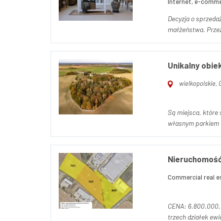
Internet, e-comme
Decyzja o sprzedaż
małżeństwa. Przez 
Unikalny obie
wielkopolskie,
Są miejsca, które 
własnym parkiem i
Nieruchomość 
Commercial real e
CENA: 6.800.000, 00 zł netto do negocjacji OPIS NIERUCHOMO
trzech działek ewi