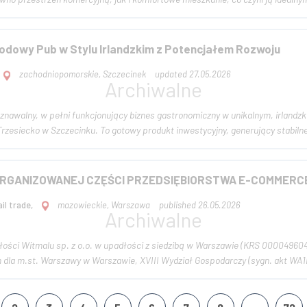
odowy Pub w Stylu Irlandzkim z Potencjałem Rozwoju
zachodniopomorskie, Szczecinek
updated 27.05.2026
nawalny, w pełni funkcjonujący biznes gastronomiczny w unikalnym, irlandzkim
brzegowej jeziora Trzesiecko w Szczecinku. To gotowy produkt inwestycyjny, generujący s
RGANIZOWANEJ CZĘŚCI PRZEDSIĘBIORSTWA E-COMMERCE
il trade,
mazowieckie, Warszawa
published 26.05.2026
ości Witmalu sp. z o.o. w upadłości z siedzibą w Warszawie (KRS 0000496
la m.st. Warszawy w Warszawie, XVIII Wydział Gospodarczy (sygn. akt WA1