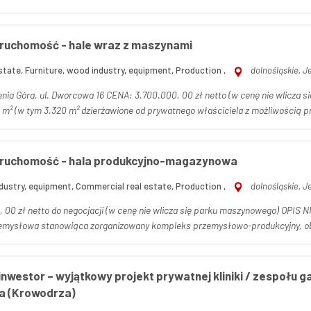
ruchomość - hale wraz z maszynami
tate, Furniture, wood industry, equipment, Production ,
dolnośląskie, J
 00 zł netto (w cenę nie wlicza się parku maszynowego) OPIS NIERUCHOMOŚCI Działka o
 m² (w tym 3.320 m² dzierżawione od prywatnego właściciela z możliwością pr
ruchomość - hala produkcyjno-magazynowa
dustry, equipment, Commercial real estate, Production ,
dolnośląskie, J
to do negocjacji (w cenę nie wlicza się parku maszynowego) OPIS NIERUCHOMOŚCI Przedmiotem ogłoszenia jest
emysłowa stanowiąca zorganizowany kompleks przemysłowo-produkcyjny, obe
nwestor – wyjątkowy projekt prywatnej kliniki / zespołu g
a (Krowodrza)