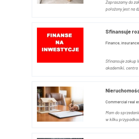
Zapraszamy do zakup
Sfinansuje roz
Finance, insurance
Sfinansuje zakup lub bu
akademiki, centra l
Nieruchomośc
Commercial real e
Mam do sprzedania nieruchomości, Skierniewice i Sochaczew, w których prow