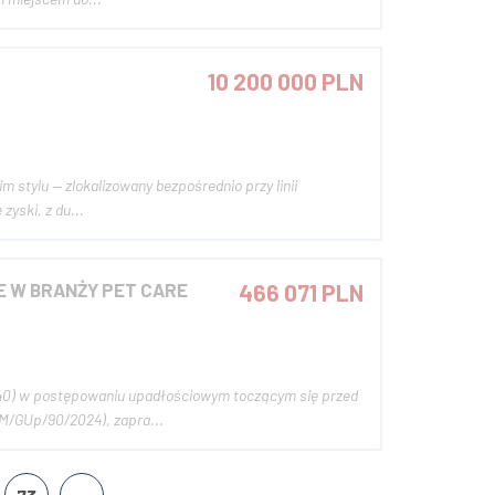
10 200 000 PLN
 stylu — zlokalizowany bezpośrednio przy linii
tabilne zyski, z du...
 W BRANŻY PET CARE
466 071 PLN
040) w postępowaniu upadłościowym toczącym się przed
M/GUp/90/2024), zapra...