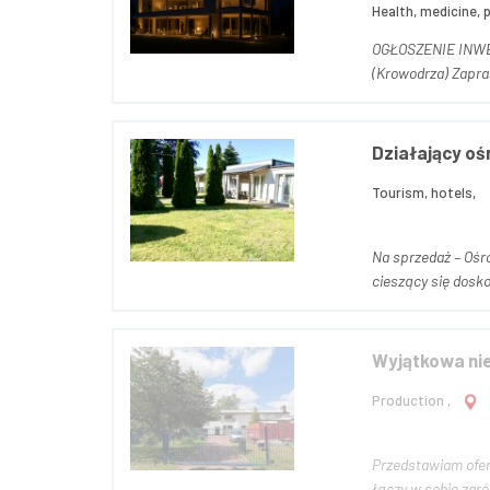
Health, medicine, 
OGŁOSZENIE INWESTYCYJNE Poszukiwany inwestor – wyjątkowy projekt prywatnej kl
(Krowodrza) Zapra
Działający o
Tourism, hotels,
Na sprzedaż – Ośrodek Wczasowy w Mrzeżynie Powierzchnia d
cieszący się dosk
Wyjątkowa ni
Production ,
Przedstawiam ofer
łączy w sobie zaró