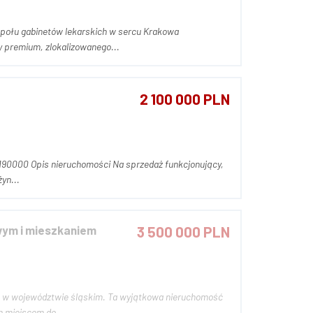
 premium, zlokalizowanego...
2 100 000 PLN
yn...
wym i mieszkaniem
3 500 000 PLN
j, w województwie śląskim. Ta wyjątkowa nieruchomość
m miejscem do...