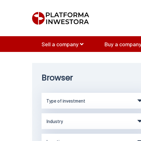
Sell a company
Buy a company
Browser