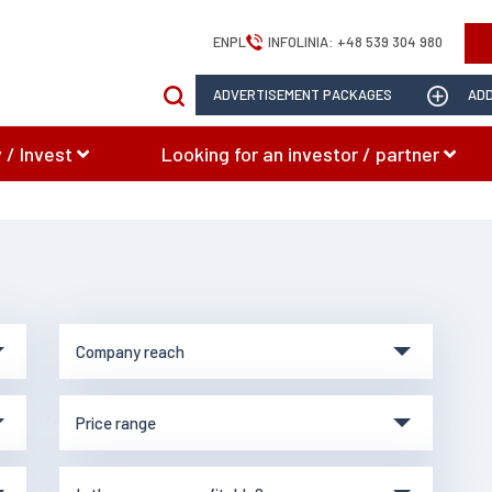
EN
PL
INFOLINIA:
+48 539 304 980
ADVERTISEMENT PACKAGES
ADD
 / Invest
Looking for an investor / partner