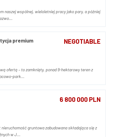
naszej wspólnej, wieloletniej pracy jako pary, a później
rozwo...
stycja premium
NEGOTIABLE
dową ofertą – to zamknięty, ponad 9-hektarowy teren z
acowo-park...
6 800 000 PLN
żnych w J...