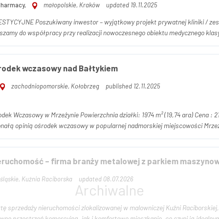
pharmacy,
małopolskie, Kraków
updated 19.11.2025
iniki / zespołu gabinetów lekarskich w sercu Krakowa
szamy do współpracy przy realizacji nowoczesnego obiektu medycznego klasy
środek wczasowy nad Bałtykiem
zachodniopomorskie, Kołobrzeg
published 12.11.2025
ziałki: 1974 m² (19,74 ara) Cena : 2190000 Opis nieruchomości Na sprzedaż funkcjonujący,
onałą opinią ośrodek wczasowy w popularnej nadmorskiej miejscowości Mrzeż
eruchomość – firma branży metalowej z parkiem maszyno
śląskie, Kuźnia Raciborska
updated 08.07.2026
tę sprzedaży nieruchomości zlokalizowanej w malowniczej Kuźni Raciborskie
wno przestrzeń komercyjną, jak i komfortowe mieszkanie, co czyni ją idealny