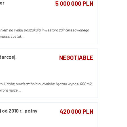
or
5 000 000 PLN
zeniem na rynku poszukują inwestora zainteresowanego
otrzeby prowadzonej działalności edukacyjnej. Nieruchomość został...
darczej.
NEGOTIABLE
i to 41arów,powierzchnia budynków łączna wynosi 600m2,
która może...
od 2010 r., pełny
420 000 PLN