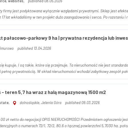
rce, websites,
published 08.05.2026
y firmy jest podyktowana wyłącznie względami prywatnymi. Sklep jest efektem 
17 lat wkładaliśmy w ten projekt dużo zaangażowania i serca. Po rozstaniu i 
kt pałacowo-parkowy 9 ha | prywatna rezydencja lub inwe
 Gmurowo
published 13.04.2026
się kupuje. I są takie, które się przejmuje. Ta nieruchomość nie jest standar
 pełną prywatnością. W skład nieruchomości wchodzi zabytkowy zespół pał
- teren 5,7 ha wraz z halą magazynową 1500 m2
state,
dolnośląskie, Jelenia Góra
published 09.03.2026
ŚCI Przedmiotem ogłoszenia jest nieruchomość gruntowa zabudowana składająca się z
dencyjnych o numerach 72/1, 72/2, 80,6 o łącznej powierzchni 5,7030 ha, poło