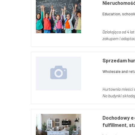
Nieruchomość 
Education, schooli
Działająca od 4 l
Sprzedam hurt
Wholesale and reta
Hurtownia mieści 
Na budynki składaj
Dochodowy e-c
fulfillment, s