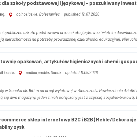
dla szkoły podstawowej i językowej – poszukiwany inwest
ng,
dolnośląskie, Bolesławiec
published 12.07.2026
at niepubliczna szkoła podstawowa oraz szkoła językowa z 7-letnim doświadc
zakupem i adaptacją nieruchomości na p
ownię opakowań, artykułów higienicznych i chemii gospo
il trade,
podkarpackie, Sanok
updated 11.06.2026
się w Sanoku ok.150 m od drogi wylotowej w Bieszczady. Powierzchnia działk
ą się dwa magazyny, jeden z nich połączony jest z częścią socjalno-biurową, 
ommerce sklep internetowy B2C i B2B (Meble/Dekoracje) 
tabilny zysk