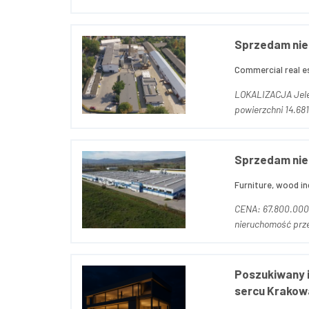
Sprzedam nie
Commercial real es
LOKALIZACJA Jelenia Góra, ul. Dworcowa 16 CENA: 3.700.000,
powierzchni 14.681
Sprzedam nie
Furniture, wood in
CENA: 67.800.000, 00 zł net
nieruchomość prz
Poszukiwany i
sercu Krakow