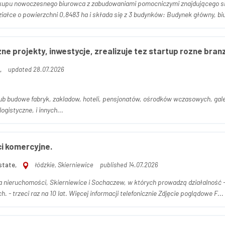
u nowoczesnego biurowca z zabudowaniami pomocniczymi znajdującego się w Bielsku-
położony jest na działce o powierzchni 0,8483 ha i składa się z 3 budynków
ne projekty, inwestycje, zrealizuje tez startup rozne bran
,
updated 28.07.2026
dowe fabryk, zakladow, hoteli, pensjonatów, ośrodków wczasowych, galerii handlowych, biurowcow, ka
ogistyczne, i innych...
i komercyjne.
state,
łódzkie, Skierniewice
published 14.07.2026
adzą działalność - najemcy sieciowi. Podpisane umowy długoterminowe,
w kilku przypadkach. - trzeci raz na 10 lat. Więcej informacji telefonicznie Zdjęcie poglądowe F...