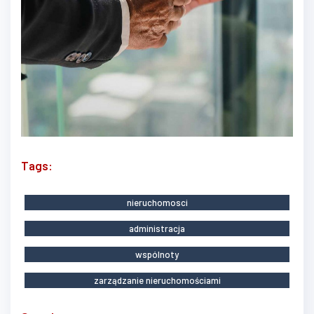
Tags:
nieruchomosci
administracja
wspólnoty
zarządzanie nieruchomościami