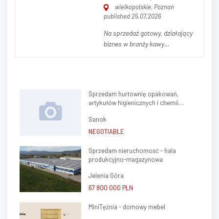
wielkopolskie, Poznań
published 25.07.2026
Na sprzedaż gotowy, działający
biznes w branży kawy
samoobsługowej (vending) w
Poznaniu. Biznes prowadzony w
formie spółki z o.o., w pełni
legalny, z uporządkowanymi
Sprzedam hurtownię opakowań,
procesami i stabilnym
artykułów higienicznych i chemii
funkcjonowaniem. W skład
gospodarczej.
oferty wchodzi: - 3
Sanok
profesjonaln...
NEGOTIABLE
Sprzedam nieruchomość - hala
produkcyjno-magazynowa
Jelenia Góra
67 800 000 PLN
MiniTężnia - domowy mebel