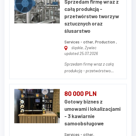
Sprzedam firmę wraz z
kompleksowych usługach
całą produkcją -
agencji pracy oraz projektach
przetwórstwo tworzyw
outsourcingowych, ciesząc się
sztucznych oraz
s...
ślusarstwo
Services - other, Production ,
śląskie, Żywiec
updated 25.07.2026
Sprzedam firmę wraz z całą
produkcją - przetwórstwo
tworzyw sztucznych oraz
ślusarstwo. Sprzedam
zorganizowane
80 000 PLN
przedsiębiorstwo produkcyjne
Gotowy biznes z
wraz ze znaną marką własną -
umowami i lokalizacjami
branża ślusarstwo wraz z
- 3 kawiarnie
produkcją elementów z tworzyw
samoobsługowe
sztucznych. Firma powst...
Services - other,