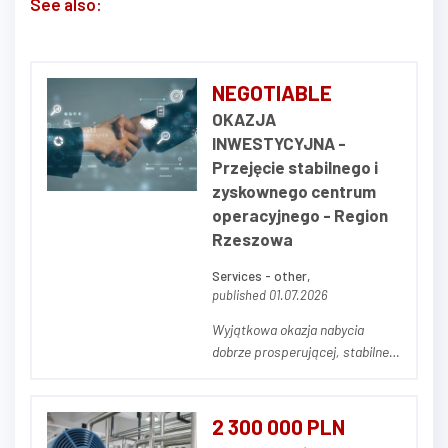
See also:
NEGOTIABLE
OKAZJA
INWESTYCYJNA -
Przejęcie stabilnego i
zyskownego centrum
operacyjnego - Region
Rzeszowa
Services - other,
published 01.07.2026
Wyjątkowa okazja nabycia
dobrze prosperującej, stabilnej i
stale zyskownej spółki
operacyjnej zlokalizowanej w
południowo-wschodniej Polsce.
2 300 000 PLN
Firma specjalizuje się w