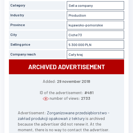
Category
Sell a company
Industry
Production
Province
kujawsko-pomorskie
City
Ciche 73
Selling price
5 300 000 PLN
Company reach
Cały kraj
ARCHIVED ADVERTISEMENT
Added:
29 november 2018
ID of the advertisement:
#481
number of views:
2733
Advertisement:
Zorganizowane przedsiębiorstwo -
zakład produkcji opakowań z tektury
is archived
because the advertiser did not renew it. At the
moment, there is no way to contact the advertiser.