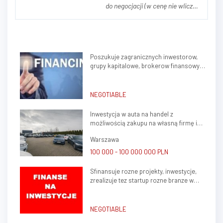
do negocjacji (w cenę nie wlicza
się parku maszynowego) OPIS
NIERUCHOMOŚCI Przedmiotem
ogłoszenia jest nieruchomość
przemysłowa stanowiąca
Poszukuje zagranicznych inwestorow,
zorganizowany kompleks
grupy kapitalowe, brokerow finansowych
przemysłowo-produkcyjny,
do stalej wspolpracy
obejmujący halę produkcyjn...
NEGOTIABLE
Inwestycja w auta na handel z
możliwością zakupu na własną firmę i
atrakcyjnym potencjałem zysku
Warszawa
100 000 - 100 000 000 PLN
Sfinansuje rozne projekty, inwestycje,
zrealizuje tez startup rozne branze w
kraju, zagranica
NEGOTIABLE