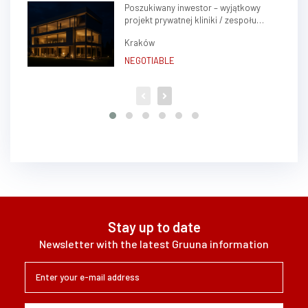
Poszukiwany inwestor – wyjątkowy
projekt prywatnej kliniki / zespołu
gabinetów lekarskich w sercu Krakowa
Kraków
(Krowodrza)
NEGOTIABLE
Stay up to date
Newsletter with the latest Gruuna information