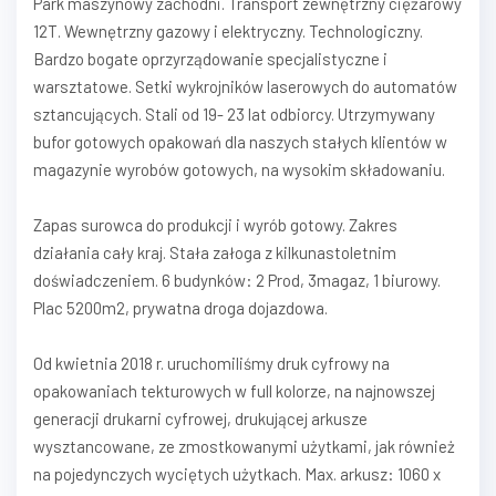
Park maszynowy zachodni. Transport zewnętrzny ciężarowy
12T. Wewnętrzny gazowy i elektryczny. Technologiczny.
Bardzo bogate oprzyrządowanie specjalistyczne i
warsztatowe. Setki wykrojników laserowych do automatów
sztancujących. Stali od 19- 23 lat odbiorcy. Utrzymywany
bufor gotowych opakowań dla naszych stałych klientów w
magazynie wyrobów gotowych, na wysokim składowaniu.
Zapas surowca do produkcji i wyrób gotowy. Zakres
działania cały kraj. Stała załoga z kilkunastoletnim
doświadczeniem. 6 budynków: 2 Prod, 3magaz, 1 biurowy.
Plac 5200m2, prywatna droga dojazdowa.
Od kwietnia 2018 r. uruchomiliśmy druk cyfrowy na
opakowaniach tekturowych w full kolorze, na najnowszej
generacji drukarni cyfrowej, drukującej arkusze
wysztancowane, ze zmostkowanymi użytkami, jak również
na pojedynczych wyciętych użytkach. Max. arkusz: 1060 x