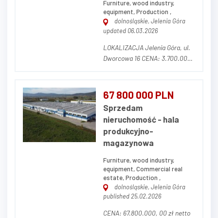
Furniture, wood industry,
equipment, Production ,
dolnośląskie, Jelenia Góra
updated 06.03.2026
LOKALIZACJA Jelenia Góra, ul.
Dworcowa 16 CENA: 3.700.000,
00 zł netto (w cenę nie wlicza
się parku maszynowego) OPIS
NIERUCHOMOŚCI Działka o
67 800 000 PLN
powierzchni 14.681 m² (w tym
Sprzedam
3.320 m² dzierżawione od
nieruchomość - hala
prywatnego właściciela z
produkcyjno-
możliwością prze...
magazynowa
Furniture, wood industry,
equipment, Commercial real
estate, Production ,
dolnośląskie, Jelenia Góra
published 25.02.2026
CENA: 67.800.000, 00 zł netto