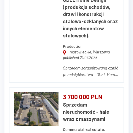
sztucznych. Firma powst...
(produkcja schodów,
drzwi i konstrukcji
stalowo-szklanych oraz
innych elementów
stalowych).
Production ,
mazowieckie, Warszawa
published 21.07.2026
Sprzedam zorganizowaną część
przedsiębiorstwa – GDEL Home
Design (produkcja drzwi i
konstrukcji stalowo-szklanych)
Na sprzedaż kompletna,
3 700 000 PLN
działająca zorganizowana część
Sprzedam
przedsiębiorstwa pod marką
nieruchomość - hale
GDEL Home Design (gdel.pl) —
wraz z maszynami
producenta drzwi, ścia...
Commercial real estate,