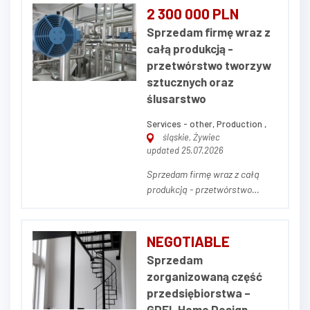
2 300 000 PLN
Sprzedam firmę wraz z
całą produkcją -
przetwórstwo tworzyw
sztucznych oraz
ślusarstwo
Services - other, Production ,
śląskie, Żywiec
updated 25.07.2026
Sprzedam firmę wraz z całą
produkcją - przetwórstwo
tworzyw sztucznych oraz
ślusarstwo. Sprzedam
zorganizowane
NEGOTIABLE
przedsiębiorstwo produkcyjne
Sprzedam
wraz ze znaną marką własną -
zorganizowaną część
branża ślusarstwo wraz z
przedsiębiorstwa –
produkcją elementów z tworzyw
GDEL Home Design