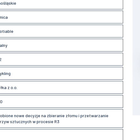
nośląskie
nica
otiable
alny
2
ykling
łka z o.o.
0
obione nowe decyzje na zbieranie złomu i przetwarzanie
rzyw sztucznych w procesie R3