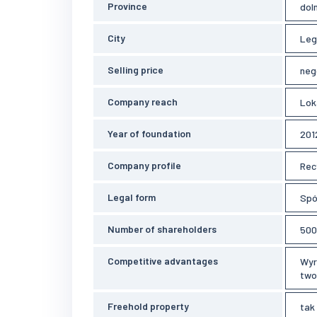
Province
dol
City
Leg
Selling price
neg
Company reach
Lok
Year of foundation
201
Company profile
Rec
Legal form
Spó
Number of shareholders
500
Competitive advantages
Wyr
two
Freehold property
tak