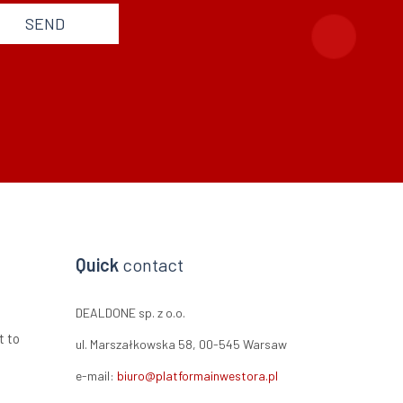
SEND
Quick
contact
DEALDONE sp. z o.o.
t to
ul. Marszałkowska 58, 00-545 Warsaw
e-mail:
biuro@platformainwestora.pl