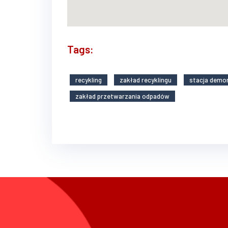
Tags:
recykling
zakład recyklingu
stacja demo
zakład przetwarzania odpadów