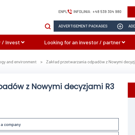
EN
PL
INFOLINIA:
+48 539 304 980
ADVERTISEMENT PACKAGES
ADD
 / Invest
Looking for an investor / partner
ogy and environment
>
Zakład przetwarzania odpadów z Nowymi decyzj
dpadów z Nowymi decyzjami R3
l a company