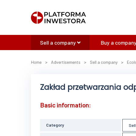
Sell a company
Buy a company
Home
>
Advertisements
>
Sell a company
>
Ecol
Zakład przetwarzania o
Basic information:
Category
Sel