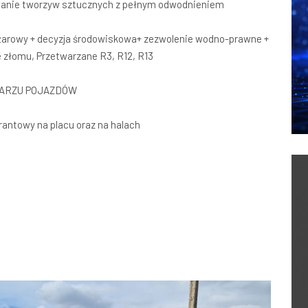
anie tworzyw sztucznych z pełnym odwodnieniem
ożarowy + decyzja środowiskowa+ zezwolenie wodno-prawne +
e złomu, Przetwarzane R3, R12, R13
TARZU POJAZDÓW
antowy na placu oraz na halach