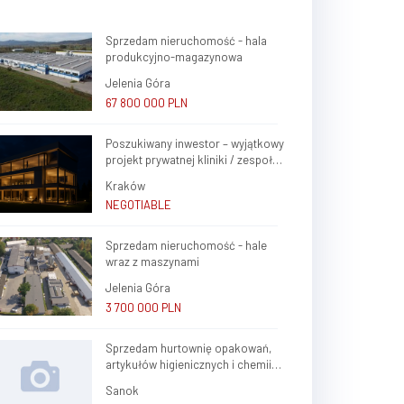
Sprzedam nieruchomość - hala
produkcyjno-magazynowa
Jelenia Góra
67 800 000 PLN
Poszukiwany inwestor – wyjątkowy
projekt prywatnej kliniki / zespołu
gabinetów lekarskich w sercu
Kraków
Krakowa (Krowodrza)
NEGOTIABLE
Sprzedam nieruchomość - hale
wraz z maszynami
Jelenia Góra
3 700 000 PLN
Sprzedam hurtownię opakowań,
artykułów higienicznych i chemii
gospodarczej.
Sanok