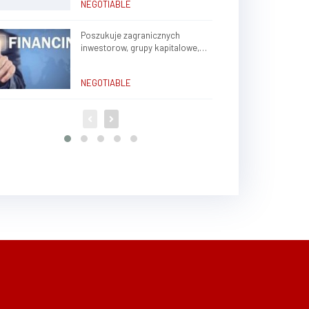
NEGOTIABLE
Poszukuje zagranicznych
inwestorow, grupy kapitalowe,
brokerow finansowych do stalej
wspolpracy
NEGOTIABLE