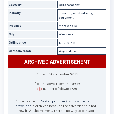
Category
Sell a company
Industry
Furniture, wood industry,
equipment
Province
mazowieckie
City
Warszawa
Selling price
100 000 PLN
Company reach
Województwo
ARCHIVED ADVERTISEMENT
Added:
04 december 2018
ID of the advertisement:
#545
number of views:
1725
Advertisement:
Zakład produkujący drzwi i okna
drewniane
is archived because the advertiser did not
renew it. At the moment, there is no way to contact