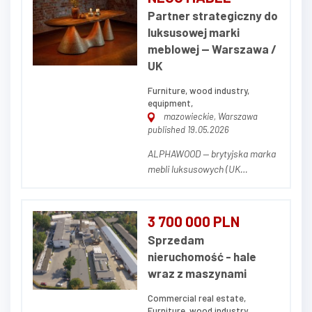
przemysłowa stanowiąca
Partner strategiczny do
zorganizowany kompleks
luksusowej marki
przemysłowo-produkcyjny,
meblowej — Warszawa /
obejmujący halę produkcyjn...
UK
Furniture, wood industry,
equipment,
mazowieckie, Warszawa
published 19.05.2026
ALPHAWOOD — brytyjska marka
mebli luksusowych (UK
#16470564) poszukuje partnera
z branży hospitality do
współwłasności i wyposażenia
3 700 000 PLN
obiektu. Co oferujemy: — Udział
Sprzedam
w marce premium na wczesnym
nieruchomość - hale
etapie — Meble do Twojego
wraz z maszynami
hotelu lub restauracji w c...
Commercial real estate,
Furniture, wood industry,