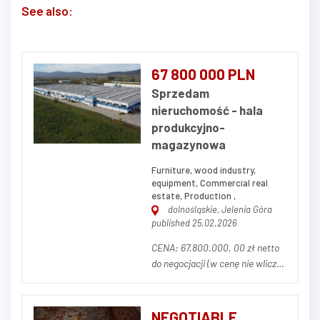
See also:
67 800 000 PLN
Sprzedam
nieruchomość - hala
produkcyjno-
magazynowa
Furniture, wood industry,
equipment, Commercial real
estate, Production ,
dolnośląskie, Jelenia Góra
published 25.02.2026
CENA: 67.800.000, 00 zł netto
do negocjacji (w cenę nie wlicza
się parku maszynowego) OPIS
NIERUCHOMOŚCI Przedmiotem
ogłoszenia jest nieruchomość
NEGOTIABLE