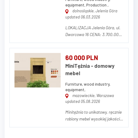
equipment, Production ,
dolnośląskie, Jelenia Góra
updated 06.03.2026
LOKALIZACJA Jelenia Góra, ul.
Dworcowa 16 CENA: 3.700.000,
00 zł netto (w cenę nie wlicza
się parku maszynowego) OPIS
NIERUCHOMOŚCI Działka o
60 000 PLN
powierzchni 14.681 m² (w tym
MiniTężnia - domowy
3.320 m² dzierżawione od
mebel
prywatnego właściciela z
możliwością prze...
Furniture, wood industry,
equipment,
mazowieckie, Warszawa
updated 05.08.2026
Minitężnia to unikatowy, ręcznie
robiony mebel wysokiej jakości.
Wykonana jest z drewna
sosnowego z funkcją światła