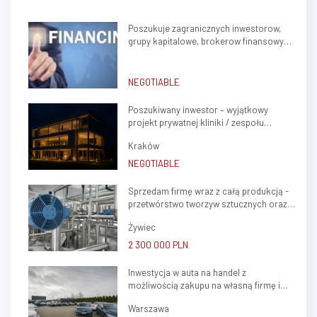
wewnątrz oraz możliwością
aromaterapii. Sól z czasem
Poszukuje zagranicznych inwestorow,
osiada na gałązkach, tworząc
grupy kapitalowe, brokerow finansowych
wyjątkowy wzór. W skład oferty
do stalej wspolpracy
wchodzą; - plany;...
NEGOTIABLE
Poszukiwany inwestor – wyjątkowy
projekt prywatnej kliniki / zespołu
gabinetów lekarskich w sercu Krakowa
Kraków
(Krowodrza)
NEGOTIABLE
Sprzedam firmę wraz z całą produkcją -
przetwórstwo tworzyw sztucznych oraz
ślusarstwo
Żywiec
2 300 000 PLN
Inwestycja w auta na handel z
możliwością zakupu na własną firmę i
atrakcyjnym potencjałem zysku
Warszawa