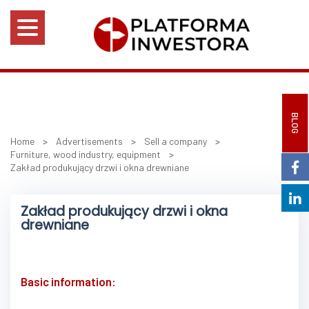
BLOG
Home
>
Advertisements
>
Sell a company
>
Furniture, wood industry, equipment
>
Zakład produkujący drzwi i okna drewniane
Zakład produkujący drzwi i okna
drewniane
Basic information: