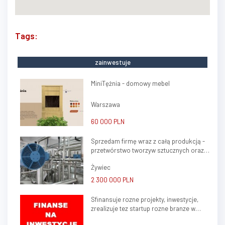
Tags:
zainwestuje
MiniTężnia - domowy mebel
Warszawa
60 000 PLN
Sprzedam firmę wraz z całą produkcją -
przetwórstwo tworzyw sztucznych oraz
ślusarstwo
Żywiec
2 300 000 PLN
Sfinansuje rozne projekty, inwestycje,
zrealizuje tez startup rozne branze w
kraju, zagranica