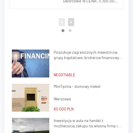
Dworcowa 16 CENA: 3.700.000,
00 zł netto (w cenę nie wlicza
się parku maszynowego) OPIS
NIERUCHOMOŚCI Działka o
powierzchni 14.681 m² (w tym
3.320 m² dzierżawione od
prywatnego właściciela z
możliwością prze...
Poszukuje zagranicznych inwestorow,
grupy kapitalowe, brokerow finansowych
do stalej wspolpracy
NEGOTIABLE
MiniTężnia - domowy mebel
Warszawa
60 000 PLN
Inwestycja w auta na handel z
możliwością zakupu na własną firmę i
atrakcyjnym potencjałem zysku