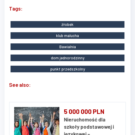
Tags:
żłobek
klub malucha
Bawialnia
dom jednorodzinny
punkt przedszkolny
See also:
5 000 000 PLN
Nieruchomość dla
szkoły podstawowej i
językowej –