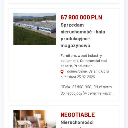
zabudowaniami pomocniczymi
znajdującego się w Bielsku-
Białej przy ul. Montażowej 3.
67 800 000 PLN
Cały kompleks położony jest na
Sprzedam
działce o powierzchni 0,8483 ha
nieruchomość - hala
i składa się z 3 budynków:
produkcyjno-
Budynek główny, biurowy,...
magazynowa
Furniture, wood industry,
equipment, Commercial real
estate, Production ,
dolnośląskie, Jelenia Góra
published 25.02.2026
CENA: 67.800.000, 00 zł netto
do negocjacji (w cenę nie wlicza
się parku maszynowego) OPIS
NIERUCHOMOŚCI Przedmiotem
ogłoszenia jest nieruchomość
NEGOTIABLE
przemysłowa stanowiąca
Nieruchomości
zorganizowany kompleks