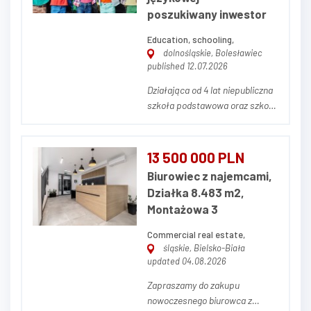
poszukiwany inwestor
Education, schooling,
dolnośląskie, Bolesławiec
published 12.07.2026
Działająca od 4 lat niepubliczna
szkoła podstawowa oraz szkoła
językowa z 7-letnim
doświadczeniem na rynku
poszukują inwestora
13 500 000 PLN
zainteresowanego zakupem i
Biurowiec z najemcami,
adaptacją nieruchomości na
Działka 8.483 m2,
potrzeby prowadzonej
Montażowa 3
działalności edukacyjnej.
Nieruchomość został...
Commercial real estate,
śląskie, Bielsko-Biała
updated 04.08.2026
Zapraszamy do zakupu
nowoczesnego biurowca z