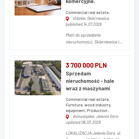
komercyjne.
przemysłowo-produkcyjny,
obejmujący halę produkcyjn...
Commercial real estate,
łódzkie, Skierniewice
published 14.07.2026
Mam do sprzedania
nieruchomości, Skierniewice i
Sochaczew, w których
prowadzą działalność - najemcy
sieciowi. Podpisane umowy
3 700 000 PLN
długoterminowe, w kilku
Sprzedam
przypadkach. - trzeci raz na 10
nieruchomość - hale
lat. Więcej informacji
wraz z maszynami
telefonicznie Zdjęcie poglądowe
F...
Commercial real estate,
Furniture, wood industry,
equipment, Production ,
dolnośląskie, Jelenia Góra
updated 06.03.2026
LOKALIZACJA Jelenia Góra, ul.