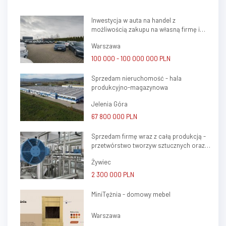
budynków łączna wynosi
600m2, Na budynki składają się
Inwestycja w auta na handel z
dwa magazyny, jeden z nich
możliwością zakupu na własną firmę i
połączony jest z częścią
atrakcyjnym potencjałem zysku
socjalno-biurową, która może...
Warszawa
100 000 - 100 000 000 PLN
Sprzedam nieruchomość - hala
produkcyjno-magazynowa
Jelenia Góra
67 800 000 PLN
Sprzedam firmę wraz z całą produkcją -
przetwórstwo tworzyw sztucznych oraz
ślusarstwo
Żywiec
2 300 000 PLN
MiniTężnia - domowy mebel
Warszawa