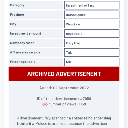
Category
Investment offers
Province
dolnośląskie
City
Wrocław
Investment amount
negotiable
Company reach
Cały kraj
After-sales service
Tak
Price negotiable
tak
ARCHIVED ADVERTISEMENT
Added:
04 September 2022
ID of the advertisement:
#7956
number of views:
1159
Advertisement:
Wyłączność na sprzedaż holenderskiej
biżuterii w Polsce
is archived because the advertiser