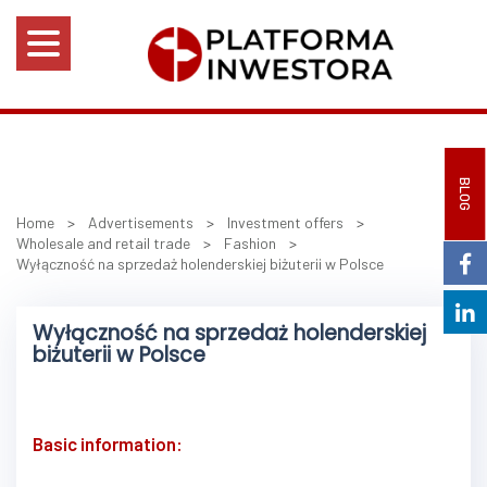
BLOG
Home
>
Advertisements
>
Investment offers
>
Wholesale and retail trade
>
Fashion
>
Wyłączność na sprzedaż holenderskiej biżuterii w Polsce
Wyłączność na sprzedaż holenderskiej
biżuterii w Polsce
Basic information: