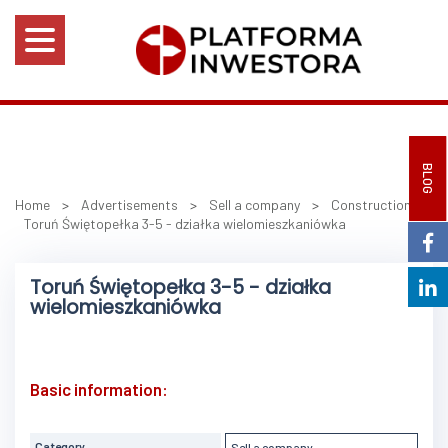
BLOG
Home
>
Advertisements
>
Sell a company
>
Construction
>
Toruń Świętopełka 3-5 - działka wielomieszkaniówka
Toruń Świętopełka 3-5 - działka
wielomieszkaniówka
Basic information:
Category
Sell a company