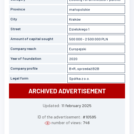
Province
małopolskie
City
Kraków
Street
Dzielskiego 1
Amount of capital sought
500 000 - 2 500 000 PLN
Company reach
Europejski
Year of foundation
2020
Company profile
B+R, sprzedaż B2B
Legal form
Spółka z o.o.
ARCHIVED ADVERTISEMENT
Updated:
11 february 2025
ID of the advertisement:
#10595
number of views:
746