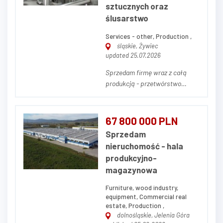
sztucznych oraz
ślusarstwo
Services - other, Production ,
śląskie, Żywiec
updated 25.07.2026
Sprzedam firmę wraz z całą
produkcją - przetwórstwo
tworzyw sztucznych oraz
ślusarstwo. Sprzedam
zorganizowane
67 800 000 PLN
przedsiębiorstwo produkcyjne
Sprzedam
wraz ze znaną marką własną -
nieruchomość - hala
branża ślusarstwo wraz z
produkcyjno-
produkcją elementów z tworzyw
magazynowa
sztucznych. Firma powst...
Furniture, wood industry,
equipment, Commercial real
estate, Production ,
dolnośląskie, Jelenia Góra