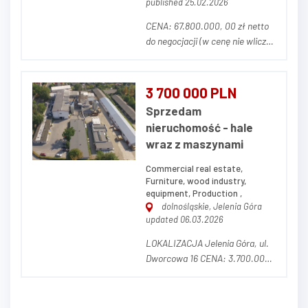
published 25.02.2026
CENA: 67.800.000, 00 zł netto
do negocjacji (w cenę nie wlicza
się parku maszynowego) OPIS
NIERUCHOMOŚCI Przedmiotem
ogłoszenia jest nieruchomość
3 700 000 PLN
przemysłowa stanowiąca
Sprzedam
zorganizowany kompleks
nieruchomość - hale
przemysłowo-produkcyjny,
wraz z maszynami
obejmujący halę produkcyjn...
Commercial real estate,
Furniture, wood industry,
equipment, Production ,
dolnośląskie, Jelenia Góra
updated 06.03.2026
LOKALIZACJA Jelenia Góra, ul.
Dworcowa 16 CENA: 3.700.000,
00 zł netto (w cenę nie wlicza
się parku maszynowego) OPIS
NIERUCHOMOŚCI Działka o