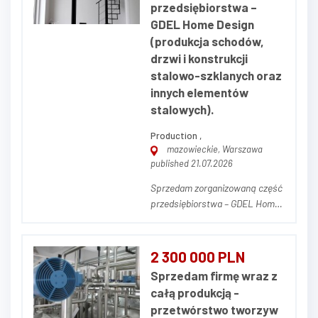
przedsiębiorstwa –
GDEL Home Design
(produkcja schodów,
drzwi i konstrukcji
stalowo-szklanych oraz
innych elementów
stalowych).
Production ,
mazowieckie, Warszawa
published 21.07.2026
Sprzedam zorganizowaną część
przedsiębiorstwa – GDEL Home
Design (produkcja drzwi i
konstrukcji stalowo-szklanych)
Na sprzedaż kompletna,
2 300 000 PLN
działająca zorganizowana część
Sprzedam firmę wraz z
przedsiębiorstwa pod marką
całą produkcją -
GDEL Home Design (gdel.pl) —
przetwórstwo tworzyw
producenta drzwi, ścia...