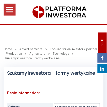
BLOG
Home
>
Advertisements
>
Looking for an investor / partner
>
Production
>
Agriculture
>
Technology
>
Szukamy inwestora - farmy wertykalne
Szukamy inwestora - farmy wertykalne
Basic information:
Category
Looking for an investor / partner