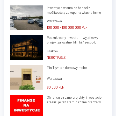
powierzchni 14.681 m² (w tym
Inwestycja w auta na handel z
3.320 m² dzierżawione od
możliwością zakupu na własną firmę i
prywatnego właściciela z
atrakcyjnym potencjałem zysku
możliwością prze...
Warszawa
100 000 - 100 000 000 PLN
Poszukiwany inwestor – wyjątkowy
projekt prywatnej kliniki / zespołu
gabinetów lekarskich w sercu Krakowa
Kraków
(Krowodrza)
NEGOTIABLE
MiniTężnia - domowy mebel
Warszawa
60 000 PLN
Sfinansuje rozne projekty, inwestycje,
zrealizuje tez startup rozne branze w
kraju, zagranica