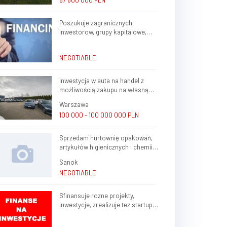
67 800 000 PLN
Poszukuje zagranicznych
inwestorow, grupy kapitalowe,
brokerow finansowych do stalej
wspolpracy
NEGOTIABLE
Inwestycja w auta na handel z
możliwością zakupu na własną
firmę i atrakcyjnym potencjałem
Warszawa
zysku
100 000 - 100 000 000 PLN
Sprzedam hurtownię opakowań,
artykułów higienicznych i chemii
gospodarczej.
Sanok
NEGOTIABLE
Sfinansuje rozne projekty,
inwestycje, zrealizuje tez startup
rozne branze w kraju, zagranica