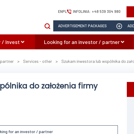
EN
PL
INFOLINIA:
+48 539 304 980
ADVERTISEMENT PACKAGES
ADD
 / Invest
Looking for an investor / partner
 partner
>
Services - other
>
Szukam inwestora lub wspólnika do zało
ólnika do założenia firmy
king for an investor / partner