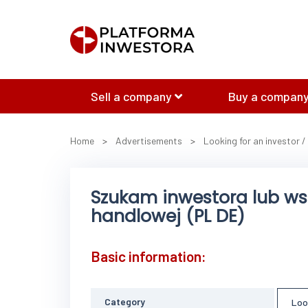
Sell a company
Buy a company
Home
>
Advertisements
>
Looking for an investor /
Szukam inwestora lub wsp
handlowej (PL DE)
Basic information:
Category
Loo