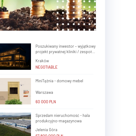
Poszukiwany inwestor – wyjątkowy
projekt prywatnej kliniki / zespołu
gabinetów lekarskich w sercu
Kraków
Krakowa (Krowodrza)
NEGOTIABLE
MiniTężnia - domowy mebel
Warszawa
60 000 PLN
Sprzedam nieruchomość - hala
produkcyjno-magazynowa
Jelenia Góra