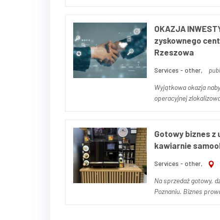
marką własną - branża
Firma powst...
OKAZJA INWESTYC
zyskownego cent
Rzeszowa
Services - other,
publ
Wyjątkowa okazja nabyc
operacyjnej zlokalizow
kompleksowych usługac
s...
Gotowy biznes z u
kawiarnie samo
Services - other,
Na sprzedaż gotowy, d
Poznaniu. Biznes prowad
uporządkowanymi procesami i sta
profesjonaln...