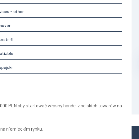
vices - other
nover
rstr. 6
otiable
opejski
0000 PLN aby startować własny handel z polskich towarów na
na niemieckim rynku.