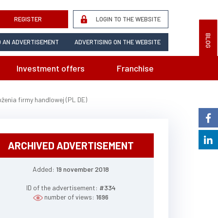
REGISTER
LOGIN TO THE WEBSITE
BLOG
 AN ADVERTISEMENT
ADVERTISING ON THE WEBSITE
Investment offers
Franchise
żenia firmy handlowej (PL DE)
ARCHIVED ADVERTISEMENT
Added:
19 november 2018
ID of the advertisement:
#334
number of views:
1696