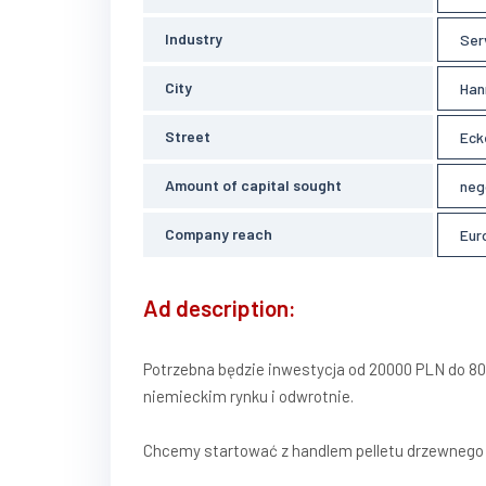
Industry
Ser
City
Han
Street
Ecke
Amount of capital sought
neg
Company reach
Eur
Ad description:
Potrzebna będzie inwestycja od 20000 PLN do 8
niemieckim rynku i odwrotnie.
Chcemy startować z handlem pelletu drzewnego 