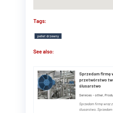
Tags:
pellet drzewny
See also:
Sprzedam firmę w
przetwórstwo tw
ślusarstwo
Services - other, Produ
Sprzedam firmę wraz z
ślusarstwo. Sprzedam zorganizowane przedsiębiorstwo produkcyjne wraz ze znaną