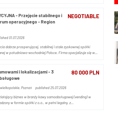
 ślusarstwo wraz z produkcją elementów z tworzyw sztucznych.
YJNA - Przejęcie stabilnego i
NEGOTIABLE
rum operacyjnego - Region
ished 01.07.2026
ia dobrze prosperującej, stabilnej i stale zyskownej spółki
anej w południowo-wschodniej Polsce. Firma specjalizuje się w
h agencji pracy oraz projektach outsourcingowych, ciesząc się
mowami i lokalizacjami - 3
80 000 PLN
obsługowe
wielkopolskie, Poznań
published 25.07.2026
ziałający biznes w branży kawy samoobsługowej (vending) w
zony w formie spółki z o.o., w pełni legalny, z
bilnym funkcjonowaniem. W skład oferty wchodzi: - 3