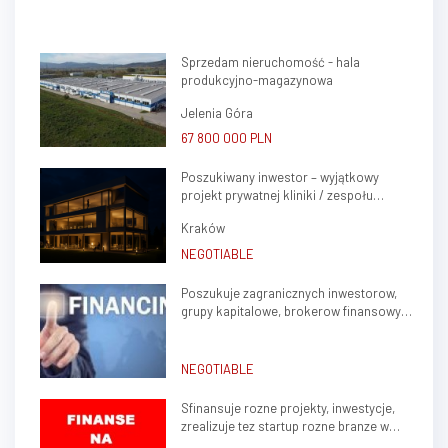
to 41arów,powierzchnia
budynków łączna wynosi
600m2, Na budynki składają się
Sprzedam nieruchomość - hala
dwa magazyny, jeden z nich
produkcyjno-magazynowa
połączony jest z częścią
socjalno-biurową, która może...
Jelenia Góra
67 800 000 PLN
Poszukiwany inwestor – wyjątkowy
projekt prywatnej kliniki / zespołu
gabinetów lekarskich w sercu Krakowa
Kraków
(Krowodrza)
NEGOTIABLE
Poszukuje zagranicznych inwestorow,
grupy kapitalowe, brokerow finansowych
do stalej wspolpracy
NEGOTIABLE
Sfinansuje rozne projekty, inwestycje,
zrealizuje tez startup rozne branze w
kraju, zagranica