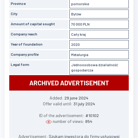
Province
pomorskie
City
Bytów
Amount of capital sought
70 000 PLN
Company reach
Cały kraj
Year of foundation
2020
Company profile
Metalurgia
Legal form
Jednoosobowa działalność
gospodarcza
ARCHIVED ADVERTISEMENT
Added:
29 june 2024
Offer valid until:
31 july 2024
ID of the advertisement:
#10102
number of views:
654
Advertisement:
Szukam inwestora do firmy usługowej