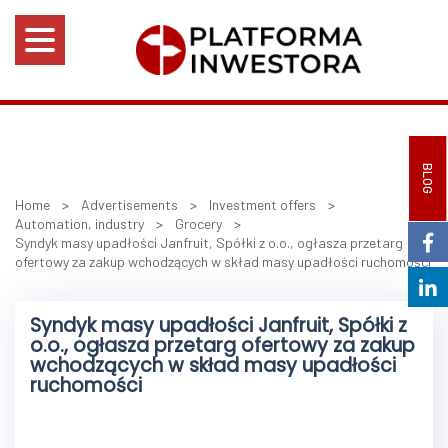
BLOG
Home
>
Advertisements
>
Investment offers
>
Automation, industry
>
Grocery
>
Syndyk masy upadłości Janfruit, Spółki z o.o., ogłasza przetarg
ofertowy za zakup wchodzących w skład masy upadłości ruchomości
Syndyk masy upadłości Janfruit, Spółki z
o.o., ogłasza przetarg ofertowy za zakup
wchodzących w skład masy upadłości
ruchomości