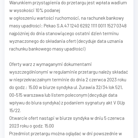
Warunkiem przystąpienia do przetargu jest wpłata wadium
w wysokości 10% podanej
w ogłoszeniu wartości ruchomości, na rachunek bankowy
masy upadłości: Pekao S.A.47 1240 6292 1111 0011 1527 0348
najpóźniej do dnia stanowiącego ostatni dzień terminu
wyznaczonego do składania ofert (decyduje data uznania
rachunku bankowego masy upadłości)
Oferty warz z wymaganymi dokumentami
wyszczególnionymi w regulaminie przetargu należy składać
w nieprzekraczalnym terminie do dnia 2 czerwca 2023 roku
do godz.: 15.00 w biurze syndyka ul. Żurawia 32/34 lok 521,
00-515 warszawa lub listem poleconym (decyduje data
wpływu do biura syndyka) z podaniem sygnatury akt V GUp
15/22.
Otwarcie ofert nastąpi w biurze syndyka w dniu 5 czerwca
2023 roku o godz. 15.00
Przedmiot przetargu można oglądać w dni powszednie w