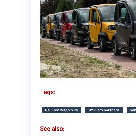
Tags:
Szukam wspólnika
Szukam partnera
sam
See also: