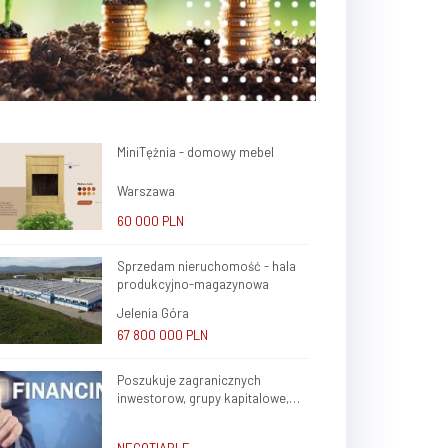
MiniTężnia - domowy mebel
Warszawa
60 000 PLN
Sprzedam nieruchomość - hala
produkcyjno-magazynowa
Jelenia Góra
67 800 000 PLN
Poszukuje zagranicznych
inwestorow, grupy kapitalowe,
brokerow finansowych do stalej
wspolpracy