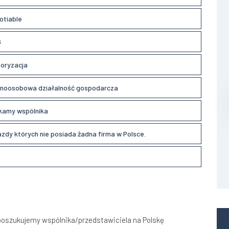
otiable
6
oryzacja
noosobowa działalność gospodarcza
kamy wspólnika
azdy których nie posiada żadna firma w Polsce.
oszukujemy wspólnika/przedstawiciela na Polskę