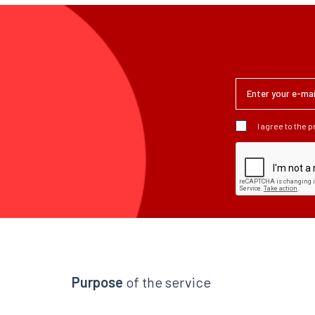
I agree to the 
Purpose
of the service