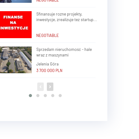
NEGOTIABLE
Sfinansuje rozne projekty,
inwestycje, zrealizuje tez startup
rozne branze w kraju, zagranica
NEGOTIABLE
Sprzedam nieruchomość - hale
wraz z maszynami
Jelenia Góra
3 700 000 PLN