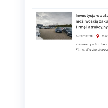
Inwestycja w auta
możliwością zaku
firmę i atrakcyj
Automotive,
mazo
Zainwestuj w AutoSear
Firmę. Wysoka stopa zwrotu i pełne
AutoSearch i zostań n
znaczn...