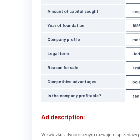
Amount of capital sought
neg
Year of foundation
199
Company profile
mot
Legal form
Jed
Reason for sale
szu
Competitive advantages
poj
Is the company profitable?
tak
Ad description:
W związku z dynamicznym rozwojem sprzedaży p