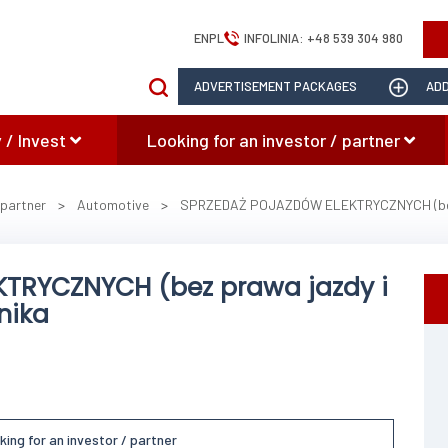
EN
PL
INFOLINIA:
+48 539 304 980
ADVERTISEMENT PACKAGES
ADD
 / Invest
Looking for an investor / partner
 partner
>
Automotive
>
SPRZEDAŻ POJAZDÓW ELEKTRYCZNYCH (bez pr
TRYCZNYCH (bez prawa jazdy i
nika
king for an investor / partner