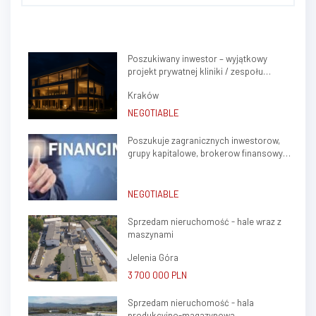
względami prywatnymi. Sklep
jest efektem naszej wspólnej,
wieloletniej pracy jako pary, a
później małżeństwa. Przez 17 lat
Poszukiwany inwestor – wyjątkowy
wkładaliśmy w ten projekt dużo
projekt prywatnej kliniki / zespołu
zaangażowania i serca. Po
gabinetów lekarskich w sercu Krakowa
rozstaniu i rozwo...
Kraków
(Krowodrza)
NEGOTIABLE
Poszukuje zagranicznych inwestorow,
grupy kapitalowe, brokerow finansowych
do stalej wspolpracy
NEGOTIABLE
Sprzedam nieruchomość - hale wraz z
maszynami
Jelenia Góra
3 700 000 PLN
Sprzedam nieruchomość - hala
produkcyjno-magazynowa