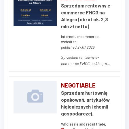
Sprzedam rentowny e-
commerce FMCG na
Allegro (obrót ok. 2,3
mln zł netto)
Internet, e-commerce,
websites,
published 27.07.2026
Sprzedam rentowny e-
commerce FMCG na Allegro
(obrót ok. 2,3 mln zł netto
rocznie) Sprzedam działający
biznes e-commerce — sprzedaż
NEGOTIABLE
artykułów spożywczych (FMCG)
Sprzedam hurtownię
na Allegro, oparty o BaseLinker i
opakowań, artykułów
własne oprogramowanie do
higienicznych i chemii
zarządzania sprzedażą. Bizne...
gospodarczej.
Wholesale and retail trade,