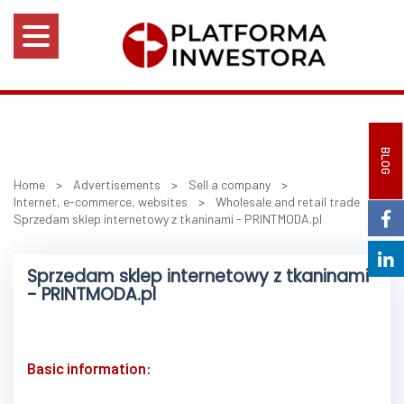
BLOG
Home
>
Advertisements
>
Sell a company
>
Internet, e-commerce, websites
>
Wholesale and retail trade
>
Sprzedam sklep internetowy z tkaninami - PRINTMODA.pl
Sprzedam sklep internetowy z tkaninami
- PRINTMODA.pl
Basic information: