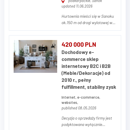
podkarpackie, Sanok
updated 11.06.2026
Hurtownia mieści się w Sanoku
ok.150 m od drogi wylotowej w
Bieszczady. Powierzchnia działki
to 41arów,powierzchnia
budynków łączna wynosi
420 000 PLN
600m2, Na budynki składają się
Dochodowy e-
dwa magazyny, jeden z nich
commerce sklep
połączony jest z częścią
internetowy B2C i B2B
socjalno-biurową, która może...
(Meble/Dekoracje) od
2010 r., pełny
fulfillment, stabilny zysk
Internet, e-commerce,
websites,
published 08.05.2026
Decyzja o sprzedaży firmy jest
podyktowana wyłącznie