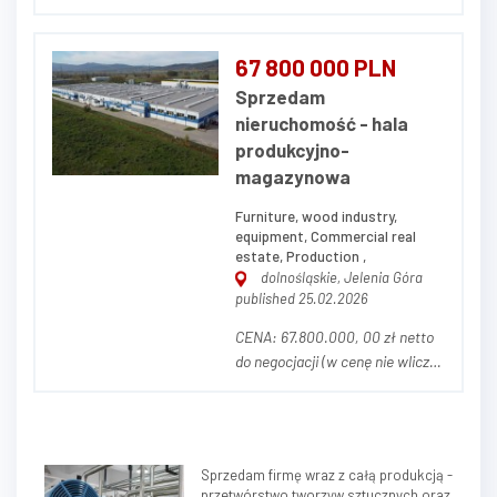
NIERUCHOMOŚCI Przedmiotem
ogłoszenia jest nieruchomość
gruntowa zabudowana
67 800 000 PLN
składająca się z trzech działek
Sprzedam
ewidencyjnych o numerach 72/1,
nieruchomość - hala
72/2, 80,6 o łącznej powierzchni
produkcyjno-
5,7030 ha, położnych w J...
magazynowa
Furniture, wood industry,
equipment, Commercial real
estate, Production ,
dolnośląskie, Jelenia Góra
published 25.02.2026
CENA: 67.800.000, 00 zł netto
do negocjacji (w cenę nie wlicza
się parku maszynowego) OPIS
NIERUCHOMOŚCI Przedmiotem
ogłoszenia jest nieruchomość
przemysłowa stanowiąca
Sprzedam firmę wraz z całą produkcją -
zorganizowany kompleks
przetwórstwo tworzyw sztucznych oraz