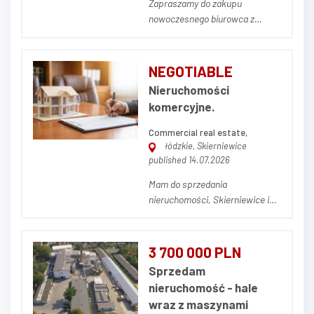
Zapraszamy do zakupu
nowoczesnego biurowca z
zabudowaniami pomocniczymi
znajdującego się w Bielsku-
Białej przy ul. Montażowej 3.
NEGOTIABLE
Cały kompleks położony jest na
Nieruchomości
działce o powierzchni 0,8483 ha
komercyjne.
i składa się z 3 budynków:
Budynek główny, biurowy,...
Commercial real estate,
łódzkie, Skierniewice
published 14.07.2026
Mam do sprzedania
nieruchomości, Skierniewice i
Sochaczew, w których
prowadzą działalność - najemcy
sieciowi. Podpisane umowy
3 700 000 PLN
długoterminowe, w kilku
Sprzedam
przypadkach. - trzeci raz na 10
nieruchomość - hale
lat. Więcej informacji
wraz z maszynami
telefonicznie Zdjęcie poglądowe