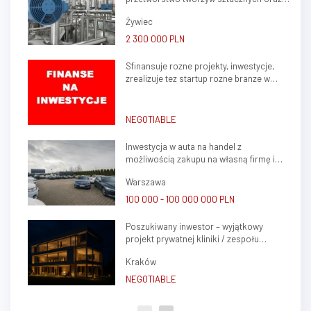
przemysłowo-produkcyjny,
ślusarstwo
obejmujący halę produkcyjn...
Żywiec
2 300 000 PLN
Sfinansuje rozne projekty, inwestycje,
zrealizuje tez startup rozne branze w
kraju, zagranica
NEGOTIABLE
Inwestycja w auta na handel z
możliwością zakupu na własną firmę i
atrakcyjnym potencjałem zysku
Warszawa
100 000 - 100 000 000 PLN
Poszukiwany inwestor – wyjątkowy
projekt prywatnej kliniki / zespołu
gabinetów lekarskich w sercu Krakowa
Kraków
(Krowodrza)
NEGOTIABLE