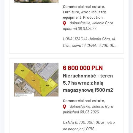
F...
Commercial real estate,
Furniture, wood industry,
equipment, Production ,
dolnośląskie, Jelenia Góra
updated 06.03.2026
LOKALIZACJA Jelenia Góra, ul.
Dworcowa 16 CENA: 3.700.000,
00 zł netto (w cenę nie wlicza
się parku maszynowego) OPIS
NIERUCHOMOŚCI Działka o
6 800 000 PLN
powierzchni 14.681 m² (w tym
Nieruchomość - teren
3.320 m² dzierżawione od
5,7 ha wraz z halą
prywatnego właściciela z
magazynową 1500 m2
możliwością prze...
Commercial real estate,
dolnośląskie, Jelenia Góra
published 09.03.2026
CENA: 6.800.000, 00 zł netto
do negocjacji OPIS