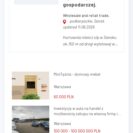
gospodarczej.
Wholesale and retail trade,
podkarpackie, Sanok
updated 11.06.2026
Hurtownia mieści się w Sanoku
ok.150 m od drogi wylotowej w
Bieszczady. Powierzchnia działki
to 41arów,powierzchnia
budynków łączna wynosi
600m2, Na budynki składają się
MiniTężnia - domowy mebel
dwa magazyny, jeden z nich
połączony jest z częścią
Warszawa
socjalno-biurową, która może...
60 000 PLN
Inwestycja w auta na handel z
możliwością zakupu na własną firmę i
atrakcyjnym potencjałem zysku
Warszawa
100 000 - 100 000 000 PLN