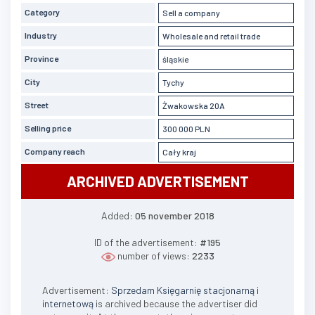
Category
Sell a company
Industry
Wholesale and retail trade
Province
śląskie
City
Tychy
Street
Żwakowska 20A
Selling price
300 000 PLN
Company reach
Cały kraj
ARCHIVED ADVERTISEMENT
Added:
05 november 2018
ID of the advertisement:
#195
number of views:
2233
Advertisement:
Sprzedam Księgarnię stacjonarną i
internetową
is archived because the advertiser did