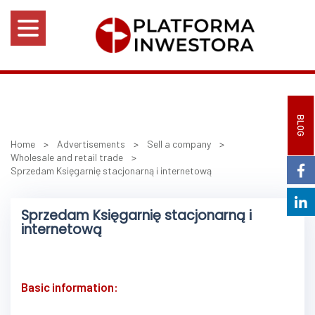
BLOG
Home
>
Advertisements
>
Sell a company
>
Wholesale and retail trade
>
Sprzedam Księgarnię stacjonarną i internetową
Sprzedam Księgarnię stacjonarną i
internetową
Basic information: