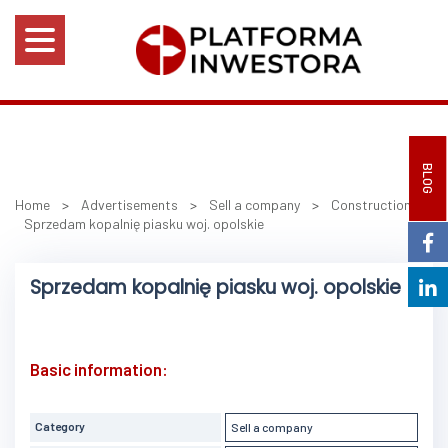
BLOG
Home
>
Advertisements
>
Sell a company
>
Construction
>
Sprzedam kopalnię piasku woj. opolskie
Sprzedam kopalnię piasku woj. opolskie
Basic information:
Category
Sell a company