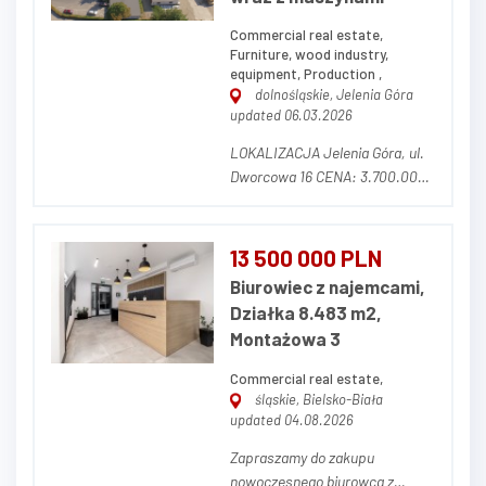
telefonicznie Zdjęcie poglądowe
F...
Commercial real estate,
Furniture, wood industry,
equipment, Production ,
dolnośląskie, Jelenia Góra
updated 06.03.2026
LOKALIZACJA Jelenia Góra, ul.
Dworcowa 16 CENA: 3.700.000,
00 zł netto (w cenę nie wlicza
się parku maszynowego) OPIS
NIERUCHOMOŚCI Działka o
13 500 000 PLN
powierzchni 14.681 m² (w tym
Biurowiec z najemcami,
3.320 m² dzierżawione od
Działka 8.483 m2,
prywatnego właściciela z
Montażowa 3
możliwością prze...
Commercial real estate,
śląskie, Bielsko-Biała
updated 04.08.2026
Zapraszamy do zakupu
nowoczesnego biurowca z