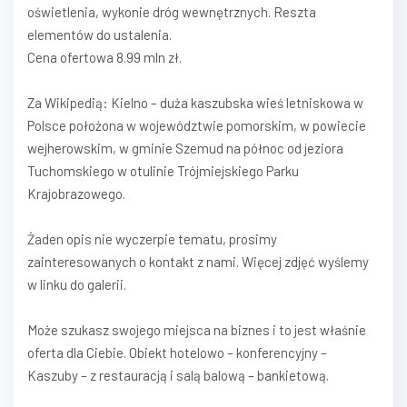
oświetlenia, wykonie dróg wewnętrznych. Reszta
elementów do ustalenia.
Cena ofertowa 8.99 mln zł.
Za Wikipedią: Kielno – duża kaszubska wieś letniskowa w
Polsce położona w województwie pomorskim, w powiecie
wejherowskim, w gminie Szemud na północ od jeziora
Tuchomskiego w otulinie Trójmiejskiego Parku
Krajobrazowego.
Żaden opis nie wyczerpie tematu, prosimy
zainteresowanych o kontakt z nami. Więcej zdjęć wyślemy
w linku do galerii.
Może szukasz swojego miejsca na biznes i to jest właśnie
oferta dla Ciebie. Obiekt hotelowo – konferencyjny –
Kaszuby – z restauracją i salą balową – bankietową.