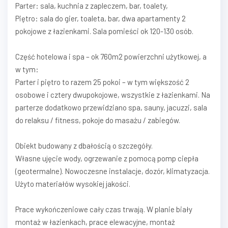
Parter: sala, kuchnia z zapleczem, bar, toalety,
Piętro: sala do gier, toaleta, bar, dwa apartamenty 2
pokojowe z łazienkami. Sala pomieści ok 120-130 osób.
Część hotelowa i spa – ok 760m2 powierzchni użytkowej, a
w tym:
Parter i piętro to razem 25 pokoi – w tym większość 2
osobowe i cztery dwupokojowe, wszystkie z łazienkami. Na
parterze dodatkowo przewidziano spa, sauny, jacuzzi, sala
do relaksu / fitness, pokoje do masażu / zabiegów.
Obiekt budowany z dbałością o szczegóły.
Własne ujęcie wody, ogrzewanie z pomocą pomp ciepła
(geotermalne). Nowoczesne instalacje, dozór, klimatyzacja.
Użyto materiałów wysokiej jakości.
Prace wykończeniowe cały czas trwają. W planie biały
montaż w łazienkach, prace elewacyjne, montaż