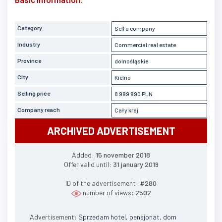
Category
Sell a company
Industry
Commercial real estate
Province
dolnośląskie
City
Kielno
Selling price
8 999 990 PLN
Company reach
Cały kraj
ARCHIVED ADVERTISEMENT
Added:
15 november 2018
Offer valid until:
31 january 2019
ID of the advertisement:
#280
number of views:
2502
Advertisement:
Sprzedam hotel, pensjonat, dom