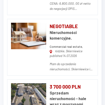
CENA: 6.800.000, 00 zł netto
do negocjacji OPIS
NIERUCHOMOŚCI Przedmiotem
ogłoszenia jest nieruchomość
gruntowa zabudowana
NEGOTIABLE
składająca się z trzech działek
Nieruchomości
ewidencyjnych o numerach 72/1,
komercyjne.
72/2, 80,6 o łącznej powierzchni
5,7030 ha, położnych w J...
Commercial real estate,
łódzkie, Skierniewice
published 14.07.2026
Mam do sprzedania
nieruchomości, Skierniewice i
Sochaczew, w których
prowadzą działalność - najemcy
sieciowi. Podpisane umowy
3 700 000 PLN
długoterminowe, w kilku
Sprzedam
przypadkach. - trzeci raz na 10
nieruchomość - hale
lat. Więcej informacji
wraz z maszynami