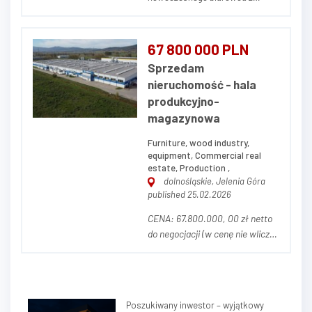
zabudowaniami pomocniczymi
znajdującego się w Bielsku-
Białej przy ul. Montażowej 3.
67 800 000 PLN
Cały kompleks położony jest na
Sprzedam
działce o powierzchni 0,8483 ha
nieruchomość - hala
i składa się z 3 budynków:
produkcyjno-
Budynek główny, biurowy,...
magazynowa
Furniture, wood industry,
equipment, Commercial real
estate, Production ,
dolnośląskie, Jelenia Góra
published 25.02.2026
CENA: 67.800.000, 00 zł netto
do negocjacji (w cenę nie wlicza
się parku maszynowego) OPIS
NIERUCHOMOŚCI Przedmiotem
ogłoszenia jest nieruchomość
przemysłowa stanowiąca
Poszukiwany inwestor – wyjątkowy
zorganizowany kompleks