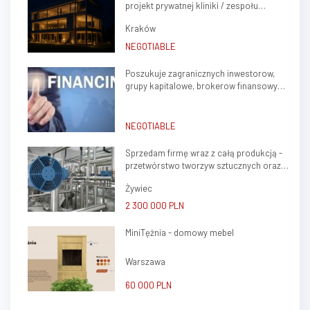
projekt prywatnej kliniki / zespołu
przemysłowo-produkcyjny,
gabinetów lekarskich w sercu Krakowa
obejmujący halę produkcyjn...
Kraków
(Krowodrza)
NEGOTIABLE
Poszukuje zagranicznych inwestorow,
grupy kapitalowe, brokerow finansowych
do stalej wspolpracy
NEGOTIABLE
Sprzedam firmę wraz z całą produkcją -
przetwórstwo tworzyw sztucznych oraz
ślusarstwo
Żywiec
2 300 000 PLN
MiniTężnia - domowy mebel
Warszawa
60 000 PLN