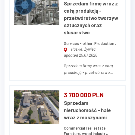
Sprzedam firmę wraz z
całą produkcją -
przetwórstwo tworzyw
sztucznych oraz
ślusarstwo
Services - other, Production ,
śląskie, Żywiec
updated 25.07.2026
Sprzedam firmę wraz z całą
produkcją - przetwórstwo
tworzyw sztucznych oraz
ślusarstwo. Sprzedam
zorganizowane
3 700 000 PLN
przedsiębiorstwo produkcyjne
Sprzedam
wraz ze znaną marką własną -
nieruchomość - hale
branża ślusarstwo wraz z
wraz z maszynami
produkcją elementów z tworzyw
sztucznych. Firma powst...
Commercial real estate,
Furniture, wood industry,