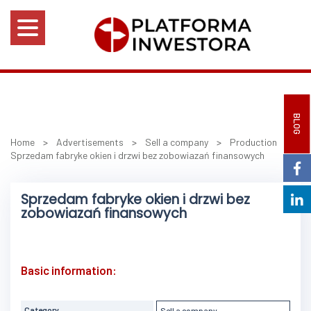
BLOG
Home
>
Advertisements
>
Sell a company
>
Production
>
Sprzedam fabryke okien i drzwi bez zobowiazań finansowych
Sprzedam fabryke okien i drzwi bez
zobowiazań finansowych
Basic information:
Category
Sell a company