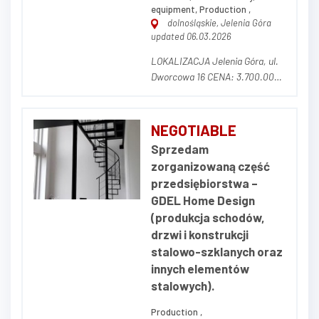
equipment, Production ,
dolnośląskie, Jelenia Góra
updated 06.03.2026
LOKALIZACJA Jelenia Góra, ul.
Dworcowa 16 CENA: 3.700.000,
00 zł netto (w cenę nie wlicza
się parku maszynowego) OPIS
NIERUCHOMOŚCI Działka o
NEGOTIABLE
powierzchni 14.681 m² (w tym
Sprzedam
3.320 m² dzierżawione od
zorganizowaną część
prywatnego właściciela z
przedsiębiorstwa –
możliwością prze...
GDEL Home Design
(produkcja schodów,
drzwi i konstrukcji
stalowo-szklanych oraz
innych elementów
stalowych).
Production ,