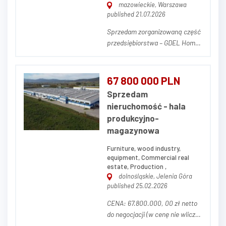
mazowieckie, Warszawa
published 21.07.2026
Sprzedam zorganizowaną część
przedsiębiorstwa – GDEL Home
Design (produkcja drzwi i
konstrukcji stalowo-szklanych)
Na sprzedaż kompletna,
67 800 000 PLN
działająca zorganizowana część
Sprzedam
przedsiębiorstwa pod marką
nieruchomość - hala
GDEL Home Design (gdel.pl) —
produkcyjno-
producenta drzwi, ścia...
magazynowa
Furniture, wood industry,
equipment, Commercial real
estate, Production ,
dolnośląskie, Jelenia Góra
published 25.02.2026
CENA: 67.800.000, 00 zł netto
do negocjacji (w cenę nie wlicza
się parku maszynowego) OPIS