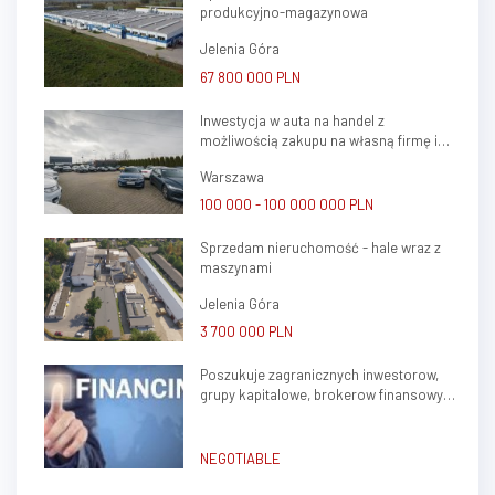
produkcyjno-magazynowa
Jelenia Góra
67 800 000 PLN
Inwestycja w auta na handel z
możliwością zakupu na własną firmę i
atrakcyjnym potencjałem zysku
Warszawa
100 000 - 100 000 000 PLN
Sprzedam nieruchomość - hale wraz z
maszynami
Jelenia Góra
3 700 000 PLN
Poszukuje zagranicznych inwestorow,
grupy kapitalowe, brokerow finansowych
do stalej wspolpracy
NEGOTIABLE