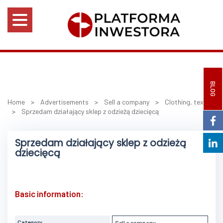
BLOG
Home
>
Advertisements
>
Sell a company
>
Clothing, textile
>
Sprzedam działający sklep z odzieżą dziecięcą
Sprzedam działający sklep z odzieżą
dziecięcą
Basic information:
Category
Sell a company