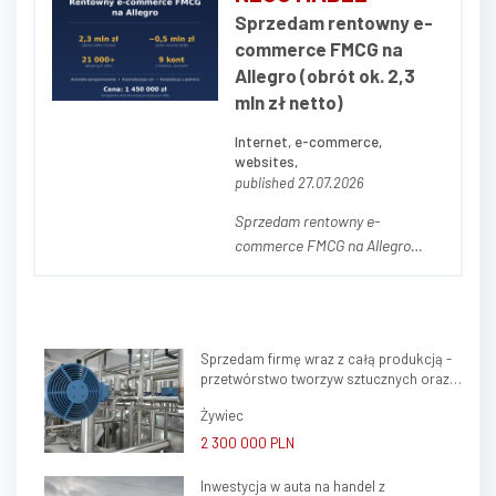
później małżeństwa. Przez 17 lat
Sprzedam rentowny e-
wkładaliśmy w ten projekt dużo
commerce FMCG na
zaangażowania i serca. Po
Allegro (obrót ok. 2,3
rozstaniu i rozwo...
mln zł netto)
Internet, e-commerce,
websites,
published 27.07.2026
Sprzedam rentowny e-
commerce FMCG na Allegro
(obrót ok. 2,3 mln zł netto
rocznie) Sprzedam działający
biznes e-commerce — sprzedaż
artykułów spożywczych (FMCG)
Sprzedam firmę wraz z całą produkcją -
na Allegro, oparty o BaseLinker i
przetwórstwo tworzyw sztucznych oraz
własne oprogramowanie do
ślusarstwo
zarządzania sprzedażą. Bizne...
Żywiec
2 300 000 PLN
Inwestycja w auta na handel z