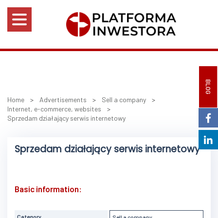
BLOG
Home
>
Advertisements
>
Sell a company
>
Internet, e-commerce, websites
>
Sprzedam działający serwis internetowy
Sprzedam działający serwis internetowy
Basic information:
Category
Sell a company