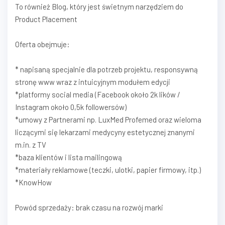
To również Blog, który jest świetnym narzędziem do
Product Placement
Oferta obejmuje:
* napisaną specjalnie dla potrzeb projektu, responsywną
stronę www wraz z intuicyjnym modułem edycji
*platformy social media (Facebook około 2k lików /
Instagram około 0,5k followersów)
*umowy z Partnerami np. LuxMed Profemed oraz wieloma
liczącymi się lekarzami medycyny estetycznej znanymi
m.in. z TV
*baza klientów i lista mailingową
*materiały reklamowe (teczki, ulotki, papier firmowy, itp.)
*KnowHow
Powód sprzedaży: brak czasu na rozwój marki