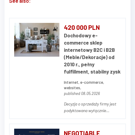
See also:
420 000 PLN
Dochodowy e-
commerce sklep
internetowy B2C i B2B
(Meble/Dekoracje) od
2010 r., pełny
fulfillment, stabilny zysk
Internet, e-commerce,
websites,
published 08.05.2026
Decyzja o sprzedaży firmy jest
podyktowana wyłącznie
względami prywatnymi. Sklep
jest efektem naszej wspólnej,
wieloletniej pracy jako pary, a
NEGOTIABLE