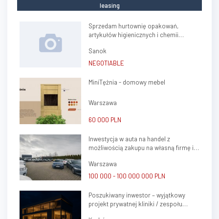
leasing
Sprzedam hurtownię opakowań,
artykułów higienicznych i chemii
gospodarczej.
Sanok
NEGOTIABLE
MiniTężnia - domowy mebel
Warszawa
60 000 PLN
Inwestycja w auta na handel z
możliwością zakupu na własną firmę i
atrakcyjnym potencjałem zysku
Warszawa
100 000 - 100 000 000 PLN
Poszukiwany inwestor – wyjątkowy
projekt prywatnej kliniki / zespołu
gabinetów lekarskich w sercu Krakowa