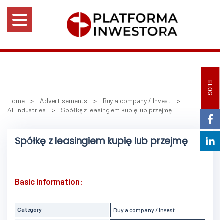
BLOG
Home
>
Advertisements
>
Buy a company / Invest
>
All industries
>
Spółkę z leasingiem kupię lub przejmę
Spółkę z leasingiem kupię lub przejmę
Basic information:
Category
Buy a company / Invest