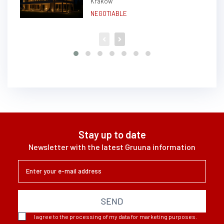
Kraków
(Krowodrza)
NEGOTIABLE
Stay up to date
Newsletter with the latest Gruuna information
SEND
I agree to the processing of my data for marketing purposes.