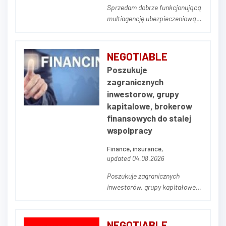
Sprzedam dobrze funkcjonującą
multiagencję ubezpieczeniową
(portfel polis). Firma mieści się
w Poznaniu. Portfel podlegający
transakcji to ok. 600 Klientów.
NEGOTIABLE
Firma działa od prawie 10 lat.
Poszukuje
Notujemy wzrost przychodów w
zagranicznych
każdym roku. Portfel podlega...
inwestorow, grupy
kapitalowe, brokerow
finansowych do stalej
wspolpracy
Finance, insurance,
updated 04.08.2026
Poszukuje zagranicznych
inwestorów, grupy kapitałowe,
brokerów finansowych do stałej
współpracy. Możliwość
poprowadzenia
NEGOTIABLE