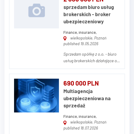
sprzedam biuro usług
brokerskich - broker
ubezpieczeniowy
Finance, insurance,
wielkopolskie, Poznań
published 19.05.2026
Sprzedam spółkę z o.o. - biuro
usług brokerskich działające od
10 lat na polskim rynku.
Przybliżona wartość rocznej
składki z umów ubezpieczenia
690 000 PLN
to około 6 mln złotych. Firma
Multiagencja
osiąga bardzo dobre wyniki
ubezpieczeniowa na
finansowe, posiada stabilny
sprzedaż
portfel klientów. Gr...
Finance, insurance,
wielkopolskie, Poznań
published 18.07.2026