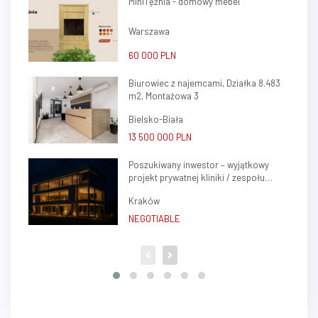
MiniTężnia - domowy mebel
Warszawa
60 000 PLN
Biurowiec z najemcami, Działka 8.483
m2, Montażowa 3
Bielsko-Biała
13 500 000 PLN
Poszukiwany inwestor – wyjątkowy
projekt prywatnej kliniki / zespołu
gabinetów lekarskich w sercu Krakowa
Kraków
(Krowodrza)
NEGOTIABLE