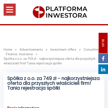
BLOG
Home
>
Advertisements
>
Investment offers
>
Consulting
>
Finance, insurance
>
Spółka z o.o. za 749 zł - najkorzystniejsza oferta dla przyszłych
właścicieli firm! Tania rejestracja spółki
Spółka z o.o. za 749 zł - najkorzystniejsza
oferta dla przyszłych właścicieli firm!
Tania rejestracja spółki
Basic information: