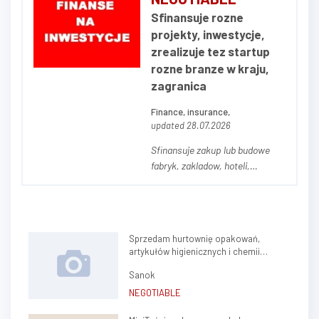
przedstawicielstwa w Polsce
Sfinansuje rozne
czy wspólna działalność
projekty, inwestycje,
konsulting. Doradztwo
zrealizuje tez startup
inwestycyjno - finansowe lub
rozne branze w kraju,
tylko zainteresowany...
zagranica
Finance, insurance,
updated 28.07.2026
Sfinansuje zakup lub budowe
fabryk, zakladow, hoteli,
pensjonatów, ośrodków
wczasowych, galerii
handlowych, biurowcow,
kamienic, domy seniora,
Sprzedam hurtownię opakowań,
akademiki, centra logistyczne, i
artykułów higienicznych i chemii
innych...
gospodarczej.
Sanok
NEGOTIABLE