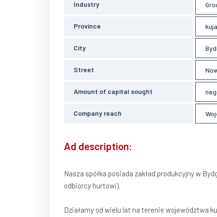
Industry
Gro
Province
kuj
City
Byd
Street
Now
Amount of capital sought
neg
Company reach
Woj
Ad description:
Nasza spółka posiada zakład produkcyjny w Bydgo
odbiorcy hurtowi).
Działamy od wielu lat na terenie województwa k