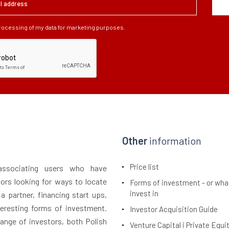
processing of my data for marketing purposes.
Other
information
Price list
 associating users who have
tors looking for ways to locate
Forms of investment - or wha
invest in
 a partner, financing start ups,
teresting forms of investment.
Investor Acquisition Guide
ange of investors, both Polish
Venture Capital i Private Equi