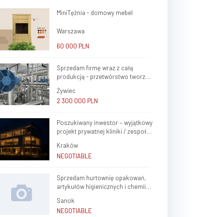
MiniTężnia - domowy mebel
Warszawa
60 000 PLN
Sprzedam firmę wraz z całą
produkcją - przetwórstwo tworzyw
sztucznych oraz ślusarstwo
Żywiec
2 300 000 PLN
Poszukiwany inwestor – wyjątkowy
projekt prywatnej kliniki / zespołu
gabinetów lekarskich w sercu
Kraków
Krakowa (Krowodrza)
NEGOTIABLE
Sprzedam hurtownię opakowań,
artykułów higienicznych i chemii
gospodarczej.
Sanok
NEGOTIABLE