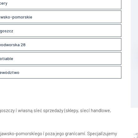
cery
awsko-pomorskie
goszcz
odworska 28
otiable
ewództwo
szczy i własną sieć sprzedaży (sklepy, sieci handlowe,
ujawsko-pomorskiego i poza jego granicami. Specjalizujemy