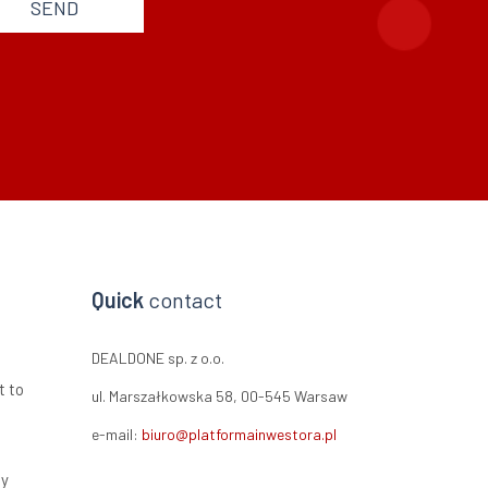
SEND
Quick
contact
DEALDONE sp. z o.o.
t to
ul. Marszałkowska 58, 00-545 Warsaw
e-mail:
biuro@platformainwestora.pl
ty