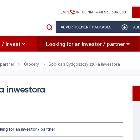
EN
PL
INFOLINIA:
+48 539 304 980
ADVERTISEMENT PACKAGES
ADD
 / Invest
Looking for an investor / partner
 partner
>
Grocery
>
Spółka z Bydgoszczy szuka inwestora
a inwestora
king for an investor / partner