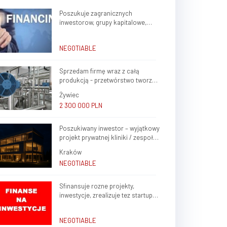
Poszukuje zagranicznych
inwestorow, grupy kapitalowe,
brokerow finansowych do stalej
wspolpracy
NEGOTIABLE
Sprzedam firmę wraz z całą
produkcją - przetwórstwo tworzyw
sztucznych oraz ślusarstwo
Żywiec
2 300 000 PLN
Poszukiwany inwestor – wyjątkowy
projekt prywatnej kliniki / zespołu
gabinetów lekarskich w sercu
Kraków
Krakowa (Krowodrza)
NEGOTIABLE
Sfinansuje rozne projekty,
inwestycje, zrealizuje tez startup
rozne branze w kraju, zagranica
NEGOTIABLE