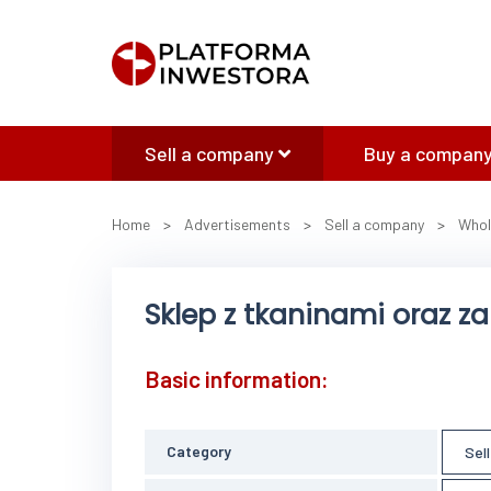
Sell a company
Buy a company
Home
>
Advertisements
>
Sell a company
>
Whol
Sklep z tkaninami oraz z
Basic information:
Category
Sel