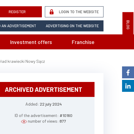
REGISTER
LOGIN TO THE WEBSITE
BLOG
 AN ADVERTISEMENT
ADVERTISING ON THE WEBSITE
Investment offers
Franchise
kład krawiecki Nowy Sącz
ARCHIVED ADVERTISEMENT
Added:
22 july 2024
ID of the advertisement:
#10160
number of views:
877