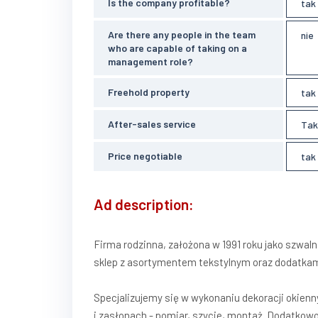
Is the company profitable?
tak
Are there any people in the team
nie
who are capable of taking on a
management role?
Freehold property
tak
After-sales service
Tak
Price negotiable
tak
Ad description:
Firma rodzinna, założona w 1991 roku jako szwaln
sklep z asortymentem tekstylnym oraz dodatkam
Specjalizujemy się w wykonaniu dekoracji okienny
i zasłonach - pomiar, szycie, montaż. Dodatkow