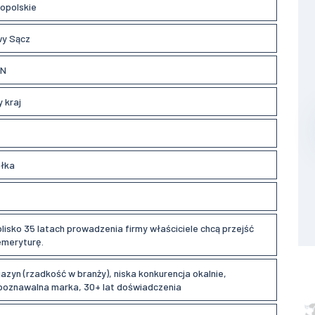
opolskie
y Sącz
LN
 kraj
łka
blisko 35 latach prowadzenia firmy właściciele chcą przejść
emeryturę.
azyn (rzadkość w branży), niska konkurencja okalnie,
poznawalna marka, 30+ lat doświadczenia