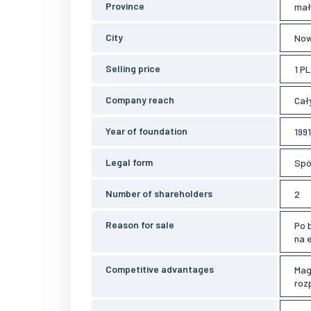
Province
mał
City
Now
Selling price
1 P
Company reach
Cały
Year of foundation
1991
Legal form
Spó
Number of shareholders
2
Reason for sale
Po 
na 
Competitive advantages
Mag
roz