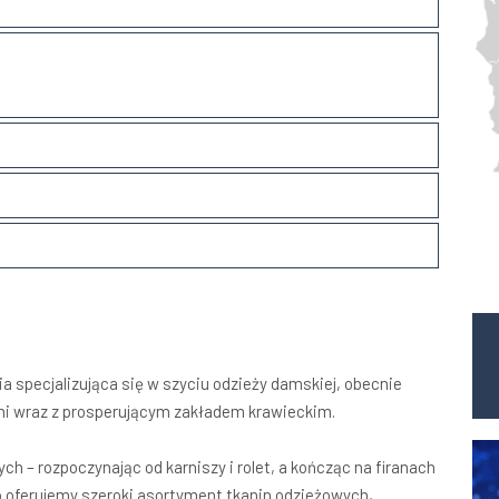
ia specjalizująca się w szyciu odzieży damskiej, obecnie
i wraz z prosperującym zakładem krawieckim.
ch – rozpoczynając od karniszy i rolet, a kończąc na firanach
o oferujemy szeroki asortyment tkanin odzieżowych,