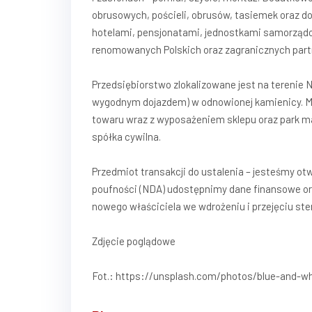
obrusowych, pościeli, obrusów, tasiemek oraz d
hotelami, pensjonatami, jednostkami samorządo
renomowanych Polskich oraz zagranicznych partn
Przedsiębiorstwo zlokalizowane jest na terenie N
wygodnym dojazdem) w odnowionej kamienicy. M
towaru wraz z wyposażeniem sklepu oraz park ma
spółka cywilna.
Przedmiot transakcji do ustalenia – jesteśmy ot
poufności (NDA) udostępnimy dane finansowe ora
nowego właściciela we wdrożeniu i przejęciu ste
Zdjęcie poglądowe
Fot.: https://unsplash.com/photos/blue-and-w