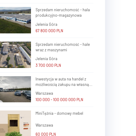
Sprzedam nieruchomość - hala
produkcyjno-magazynowa
Jelenia Góra
67 800 000 PLN
Sprzedam nieruchomość - hale
wraz z maszynami
Jelenia Góra
3 700 000 PLN
Inwestycja w auta na handel z
możliwością zakupu na własną
firmę i atrakcyjnym potencjałem
Warszawa
zysku
100 000 - 100 000 000 PLN
MiniTężnia - domowy mebel
Warszawa
60 000 PLN