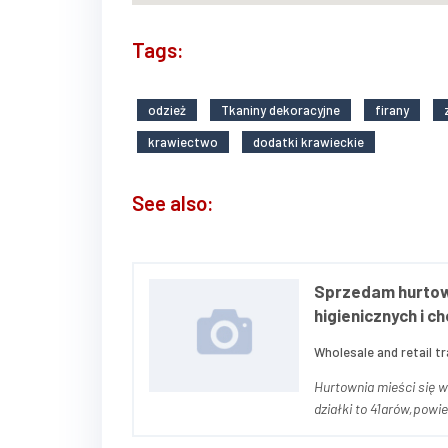
Tags:
odzież
Tkaniny dekoracyjne
firany
krawiectwo
dodatki krawieckie
See also:
Sprzedam hurtow
higienicznych i c
Wholesale and retail tr
Hurtownia mieści się w
działki to 41arów,powi
dwa magazyny, jeden z 