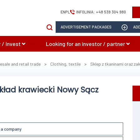
EN
PL
INFOLINIA:
+48 539 304 980
ADVERTISEMENT PACKAGES
ADD
 / Invest
Looking for an investor / partner
esale and retail trade
>
Clothing, textile
>
Sklep z tkaninami oraz za
akład krawiecki Nowy Sącz
l a company