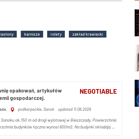
zasłony
karnisze
rolety
zakład krawiecki
nię opakowań, artykułów
NEGOTIABLE
hemii gospodarczej.
ade,
podkarpackie, Sanok
updated 11.06.2026
 Sanoku ok.150 m od drogi wylotowej w Bieszczady. Powierzchnia
erzchnia budynków łączna wynosi 600m2, Na budynki składają się
nich połączony jest z częścią socjalno-biurową, która może...