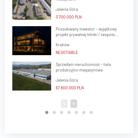
Jelenia Góra
3 700 000 PLN
Poszukiwany inwestor – wyjątkowy
projekt prywatnej kliniki / zespołu
gabinetów lekarskich w sercu Krakowa
Kraków
(Krowodrza)
NEGOTIABLE
Sprzedam nieruchomość - hala
produkcyjno-magazynowa
Jelenia Góra
67 800 000 PLN