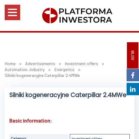
BLOG
Home
>
Advertisements
>
Investment offers
>
Automation, industry
>
Energetics
>
Silniki kogeneracyjne Caterpillar 2.4MWe
Silniki kogeneracyjne Caterpillar 2.4MWe
Basic information:
Category
Investment offers