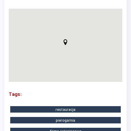
Tags:
restauracja
pierogarnia
firma cateringowa