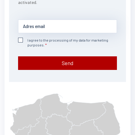
activated.
I agree to the processing of my data for marketing
purposes.
Send