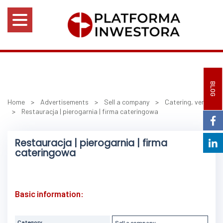
BLOG
Home
>
Advertisements
>
Sell a company
>
Catering, venues
>
Restauracja | pierogarnia | firma cateringowa
Restauracja | pierogarnia | firma
cateringowa
Basic information:
Category
Sell a company