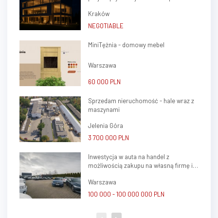
jednego z najdynamiczniej
gabinetów lekarskich w sercu Krakowa
rozwijających się...
Kraków
(Krowodrza)
NEGOTIABLE
MiniTężnia - domowy mebel
Warszawa
60 000 PLN
Sprzedam nieruchomość - hale wraz z
maszynami
Jelenia Góra
3 700 000 PLN
Inwestycja w auta na handel z
możliwością zakupu na własną firmę i
atrakcyjnym potencjałem zysku
Warszawa
100 000 - 100 000 000 PLN