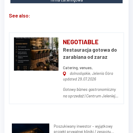
See also:
NEGOTIABLE
Restauracja gotowa do
zarabiana od zaraz
Catering, venues,
dolnośląskie, Jelenia Góra
updated 29.07.2026
Gotowy biznes gastronomiczny
na sprzedaż | Centrum Jeleniej
Góry | 127 m² Na sprzedaż w
pełni wyposażona i gotowa do
natychmiastowego przejęcia
restauracja zlokalizowana w
Poszukiwany inwestor – wyjątkowy
ścisłym centrum Jeleniej Góry,
projekt prywatnej kliniki / zespołu