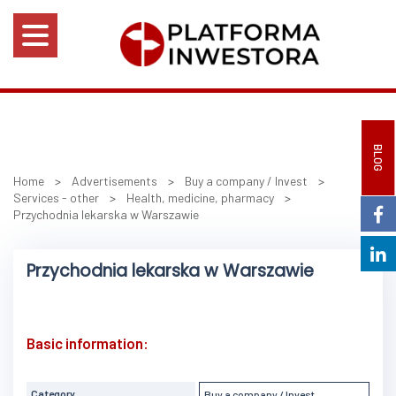
BLOG
Home
>
Advertisements
>
Buy a company / Invest
>
Services - other
>
Health, medicine, pharmacy
>
Przychodnia lekarska w Warszawie
Przychodnia lekarska w Warszawie
Basic information:
Category
Buy a company / Invest