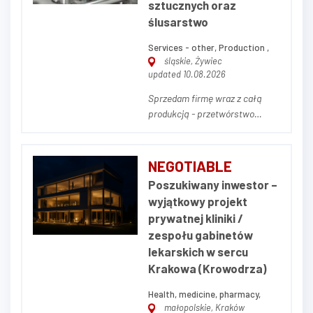
sztucznych oraz
s...
ślusarstwo
Services - other, Production ,
śląskie, Żywiec
updated 10.08.2026
Sprzedam firmę wraz z całą
produkcją - przetwórstwo
tworzyw sztucznych oraz
ślusarstwo. Sprzedam
zorganizowane
NEGOTIABLE
przedsiębiorstwo produkcyjne
Poszukiwany inwestor –
wraz ze znaną marką własną -
wyjątkowy projekt
branża ślusarstwo wraz z
prywatnej kliniki /
produkcją elementów z tworzyw
zespołu gabinetów
sztucznych. Firma powst...
lekarskich w sercu
Krakowa (Krowodrza)
Health, medicine, pharmacy,
małopolskie, Kraków