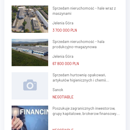
legalny, z uporządkowanymi
Sprzedam nieruchomość - hale wraz z
procesami i stabilnym
maszynami
funkcjonowaniem. W skład
oferty wchodzi: - 3
Jelenia Góra
profesjonaln...
3 700 000 PLN
Sprzedam nieruchomość - hala
produkcyjno-magazynowa
Jelenia Góra
67 800 000 PLN
Sprzedam hurtownię opakowań,
artykułów higienicznych i chemii
gospodarczej.
Sanok
NEGOTIABLE
Poszukuje zagranicznych inwestorow,
grupy kapitalowe, brokerow finansowych
do stalej wspolpracy