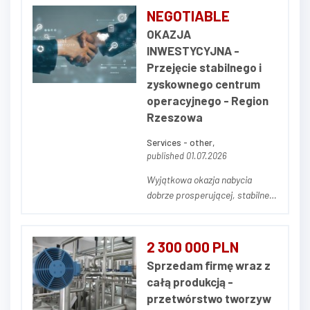
NEGOTIABLE
OKAZJA
INWESTYCYJNA -
Przejęcie stabilnego i
zyskownego centrum
operacyjnego - Region
Rzeszowa
Services - other,
published 01.07.2026
Wyjątkowa okazja nabycia
dobrze prosperującej, stabilnej i
stale zyskownej spółki
operacyjnej zlokalizowanej w
południowo-wschodniej Polsce.
2 300 000 PLN
Firma specjalizuje się w
Sprzedam firmę wraz z
kompleksowych usługach
całą produkcją -
agencji pracy oraz projektach
przetwórstwo tworzyw
outsourcingowych, ciesząc się