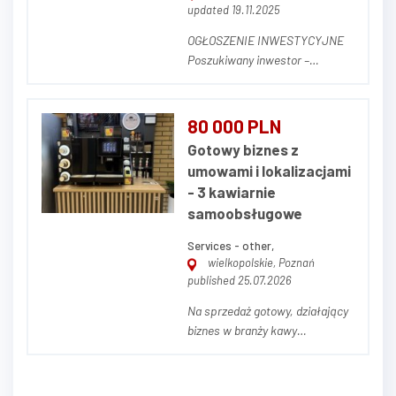
updated 19.11.2025
OGŁOSZENIE INWESTYCYJNE
Poszukiwany inwestor –
wyjątkowy projekt prywatnej
kliniki / zespołu gabinetów
lekarskich w sercu Krakowa
80 000 PLN
(Krowodrza) Zapraszamy do
Gotowy biznes z
współpracy przy realizacji
umowami i lokalizacjami
nowoczesnego obiektu
- 3 kawiarnie
medycznego klasy premium,
samoobsługowe
zlokalizowanego...
Services - other,
wielkopolskie, Poznań
published 25.07.2026
Na sprzedaż gotowy, działający
biznes w branży kawy
samoobsługowej (vending) w
Poznaniu. Biznes prowadzony w
formie spółki z o.o., w pełni