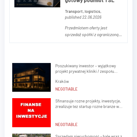
gotowy podmiot TSL
Transport, logistics,
published 22.06.2026
Przedmiotem oferty jest
sprzedaż spółki z ograniczoną
odpowiedzialnością
posiadającej licencję
spedycyjną. Spółka została
założona w 2025 roku i została
Poszukiwany inwestor – wyjątkowy
przygotowana pod sprzedaż.
projekt prywatnej kliniki / zespołu
Może zostać wykorzystana do
gabinetów lekarskich w sercu Krakowa
rozpoczęcia działalności w
Kraków
(Krowodrza)
branży spedy...
NEGOTIABLE
Sfinansuje rozne projekty, inwestycje,
zrealizuje tez startup rozne branze w
kraju, zagranica
NEGOTIABLE
Sprzedam nieruchomość - hale wraz z