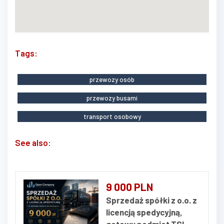
Tags:
przewozy osób
przewozy busami
transport osobowy
See also:
9 000 PLN
Sprzedaż spółki z o.o. z
licencją spedycyjną,