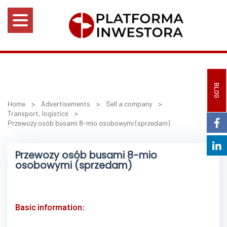
BLOG
Home
>
Advertisements
>
Sell a company
>
Transport, logistics
>
Przewozy osób busami 8-mio osobowymi (sprzedam)
Przewozy osób busami 8-mio
osobowymi (sprzedam)
Basic information: