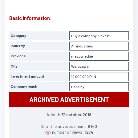
Basic information:
Category
Buy a company / Invest
Industry
All industries
Province
mazowieckie
City
Warszawa
Investment amount
10 000 000 PLN
Company reach
Lokalny
ARCHIVED ADVERTISEMENT
Added:
31 october 2018
ID of the advertisement:
#140
number of views:
1274