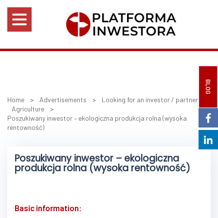
BLOG
Home
>
Advertisements
>
Looking for an investor / partner
>
Agriculture
>
Poszukiwany inwestor – ekologiczna produkcja rolna (wysoka
rentowność)
Poszukiwany inwestor – ekologiczna
produkcja rolna (wysoka rentowność)
Basic information: