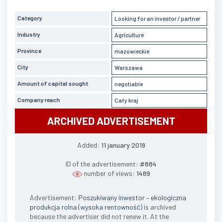
Category
Looking for an investor / partner
Industry
Agriculture
Province
mazowieckie
City
Warszawa
Amount of capital sought
negotiable
Company reach
Cały kraj
ARCHIVED ADVERTISEMENT
Added:
11 january 2019
ID of the advertisement:
#884
number of views:
1489
Advertisement:
Poszukiwany inwestor – ekologiczna
produkcja rolna (wysoka rentowność)
is archived
because the advertiser did not renew it. At the