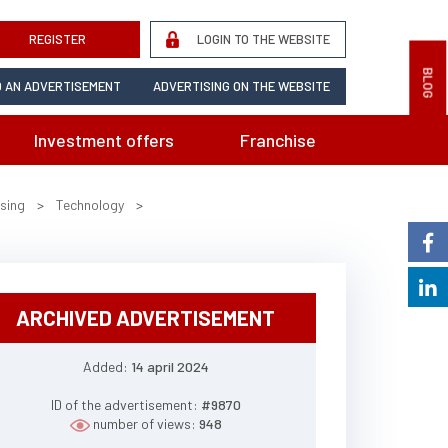
REGISTER
LOGIN TO THE WEBSITE
BLOG
 AN ADVERTISEMENT
ADVERTISING ON THE WEBSITE
Investment offers
Franchise
ising
>
Technology
>
ARCHIVED ADVERTISEMENT
Added:
14 april 2024
ID of the advertisement:
#9870
number of views:
948