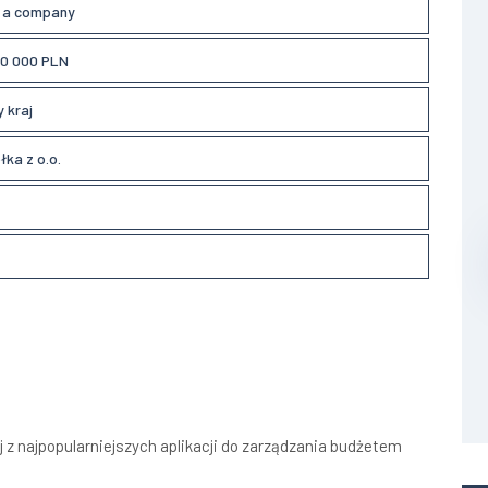
l a company
00 000 PLN
 kraj
łka z o.o.
z najpopularniejszych aplikacji do zarządzania budżetem