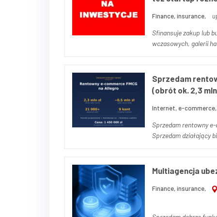
Finance, insurance,
u
Sfinansuje zakup lub b
wczasowych, galerii handlowych, biurowcow, kamienic, domy 
logistyczne, i innych...
Sprzedam rentow
(obrót ok. 2,3 mln
Internet, e-commerce,
Sprzedam rentowny e-co
Sprzedam działający b
Allegro, oparty o Base
Bizne...
Multiagencja ube
Finance, insurance,
Sprzedam dobrze funkcj