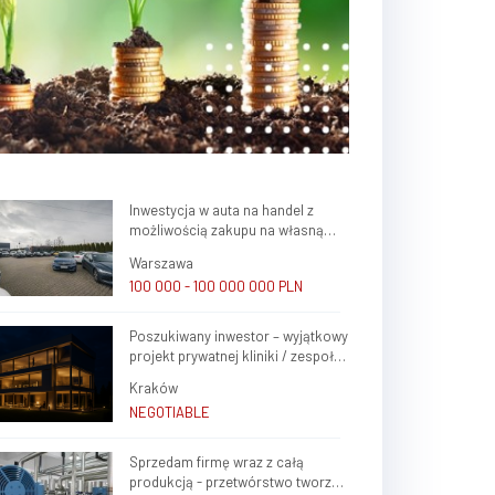
Inwestycja w auta na handel z
możliwością zakupu na własną
firmę i atrakcyjnym potencjałem
Warszawa
zysku
100 000 - 100 000 000 PLN
Poszukiwany inwestor – wyjątkowy
projekt prywatnej kliniki / zespołu
gabinetów lekarskich w sercu
Kraków
Krakowa (Krowodrza)
NEGOTIABLE
Sprzedam firmę wraz z całą
Poszukuje zagranicznych inwestorow, gr
produkcją - przetwórstwo tworzyw
kapitalowe, brokerow finansowych do sta