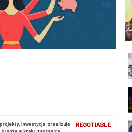
projekty, inwestycje, zrealizuje
NEGOTIABLE
 branze w kraju, zagranica