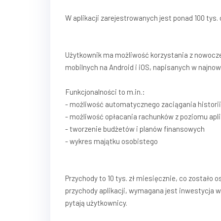
W aplikacji zarejestrowanych jest ponad 100 tys. 
Użytkownik ma możliwość korzystania z nowoczes
mobilnych na Android i iOS, napisanych w najn
Funkcjonalności to m.in.:
- możliwość automatycznego zaciągania historii
- możliwość opłacania rachunków z poziomu apli
- tworzenie budżetów i planów finansowych
- wykres majątku osobistego
Przychody to 10 tys. zł miesięcznie, co zostało 
przychody aplikacji, wymagana jest inwestycja w
pytają użytkownicy.