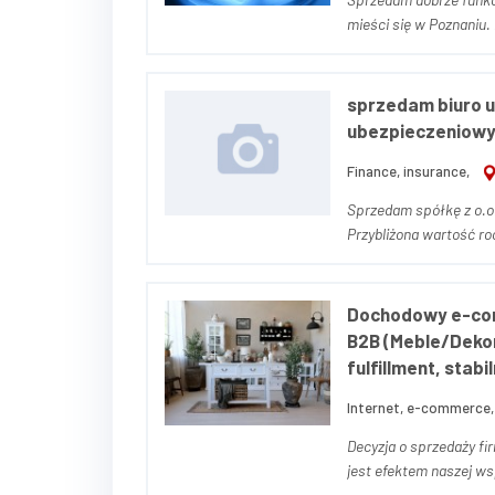
mieści się w Poznaniu. Portfel podlegający transakcji to ok. 600 Klientów. Firma działa
od prawie 10 lat. Notu
sprzedam biuro u
ubezpieczeniow
Finance, insurance,
Sprzedam spółkę z o.o. 
Przybliżona wartość ro
osiąga bardzo dobre wyn
Dochodowy e-com
B2B (Meble/Dekora
fulfillment, stabi
Internet, e-commerce,
Decyzja o sprzedaży f
jest efektem naszej wsp
17 lat wkładaliśmy w te