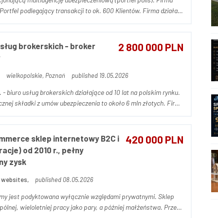
jemy wzrost przychodów w każdym roku. Portfel podlega...
sług brokerskich - broker
2 800 000 PLN
y
wielkopolskie, Poznań
published 19.05.2026
- biuro usług brokerskich działające od 10 lat na polskim rynku.
cznej składki z umów ubezpieczenia to około 6 mln złotych. Firma
iki finansowe, posiada stabilny portfel klientów. Gr...
merce sklep internetowy B2C i
420 000 PLN
cje) od 2010 r., pełny
lny zysk
 websites,
published 08.05.2026
irmy jest podyktowana wyłącznie względami prywatnymi. Sklep
ólnej, wieloletniej pracy jako pary, a później małżeństwa. Przez
n projekt dużo zaangażowania i serca. Po rozstaniu i rozwo...