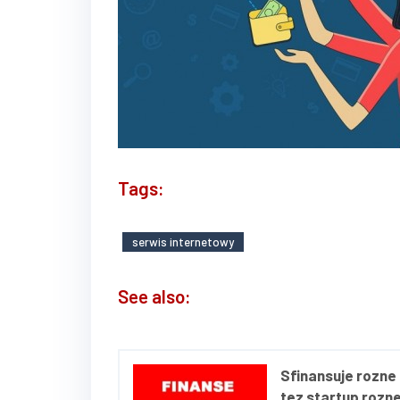
Tags:
serwis internetowy
See also:
Sfinansuje rozne 
tez startup rozne