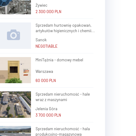
sztucznych oraz ślusarstwo
Żywiec
wspolpracy
2 300 000 PLN
Finance, insurance,
updated 04.08.2026
Sprzedam hurtownię opakowań,
Poszukuje zagranicznych inwestorów, grupy kapitałow
artykułów higienicznych i chemii
stałej współpracy. Możliwość poprowadzenia przedstawicielstwa w Polsce czy wspólna
gospodarczej.
Sanok
działalność konsulting. Doradztwo inwestycy
NEGOTIABLE
MiniTężnia - domowy mebel
Warszawa
60 000 PLN
Sprzedam nieruchomość - hale
wraz z maszynami
Jelenia Góra
3 700 000 PLN
Sprzedam nieruchomość - hala
produkcyjno-magazynowa