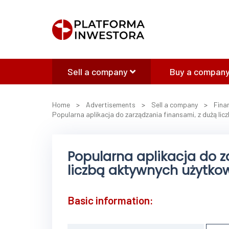
Sell a company
Buy a company
Home
>
Advertisements
>
Sell a company
>
Fina
Popularna aplikacja do zarządzania finansami, z dużą li
Popularna aplikacja do z
liczbą aktywnych użytko
Basic information: