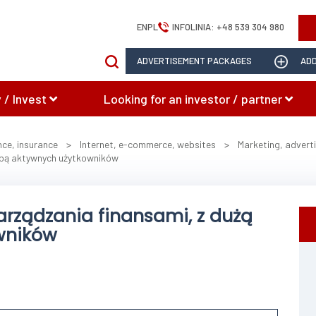
EN
PL
INFOLINIA:
+48 539 304 980
ADVERTISEMENT PACKAGES
ADD
 / Invest
Looking for an investor / partner
nce, insurance
>
Internet, e-commerce, websites
>
Marketing, advert
czbą aktywnych użytkowników
arządzania finansami, z dużą
wników