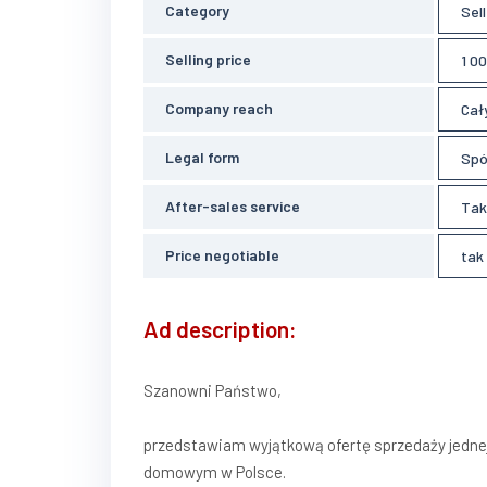
Category
Sel
Selling price
1 0
Company reach
Cały
Legal form
Spó
After-sales service
Tak
Price negotiable
tak
Ad description:
Szanowni Państwo,
przedstawiam wyjątkową ofertę sprzedaży jednej 
domowym w Polsce.