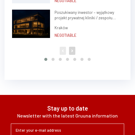
NEGOTIABLE
Poszukiwany inwestor – wyjątkowy
projekt prywatnej kliniki / zespołu
gabinetów lekarskich w sercu Krakowa
Kraków
(Krowodrza)
NEGOTIABLE
Stay up to date
Newsletter with the latest Gruuna information