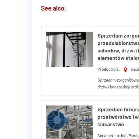
See also:
Sprzedam zorga
przedsiębiorstwa
schodów, drzwi i 
elementów stalo
Production ,
mazo
Sprzedam zorganizowan
drzwi i konstrukcji stalowo-szklanych) Na s
zorganizowana część p
producenta drzwi, ścia.
Sprzedam firmę w
przetwórstwo tw
ślusarstwo
Services - other, Produ