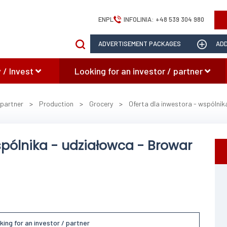
EN
PL
INFOLINIA:
+48 539 304 980
ADVERTISEMENT PACKAGES
ADD
 / Invest
Looking for an investor / partner
 partner
>
Production
>
Grocery
>
Oferta dla inwestora - wspólnik
spólnika - udziałowca - Browar
king for an investor / partner