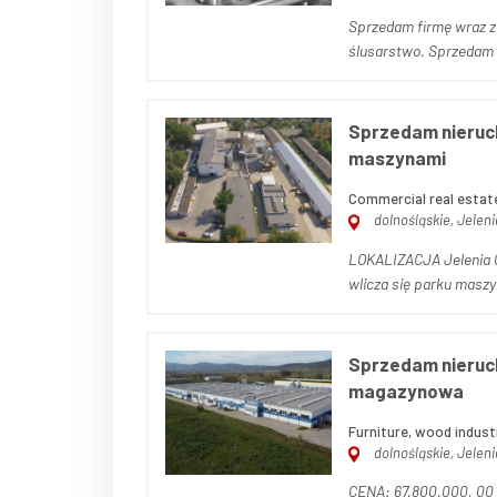
Sprzedam firmę wraz z
ślusarstwo. Sprzedam zorganizowane przedsiębiorstwo produkcyjne wraz ze znaną
marką własną - branża
Firma powst...
Sprzedam nieruc
maszynami
Commercial real estate
dolnośląskie, Jelen
LOKALIZACJA Jelenia Góra, ul. Dworcowa 16 
wlicza się parku maszynowego) OPIS NIERUCHOMOŚCI Działka 
(w tym 3.320 m² dzierż
Sprzedam nieruc
magazynowa
Furniture, wood indust
dolnośląskie, Jelen
CENA: 67.800.000, 00 z