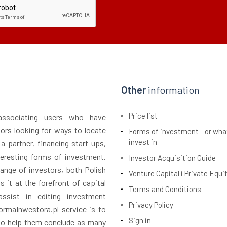
Other
information
Price list
 associating users who have
tors looking for ways to locate
Forms of investment - or wha
invest in
 a partner, financing start ups,
teresting forms of investment.
Investor Acquisition Guide
ange of investors, both Polish
Venture Capital i Private Equi
 it at the forefront of capital
Terms and Conditions
assist in editing investment
Privacy Policy
rmaInwestora.pl service is to
Sign in
 to help them conclude as many