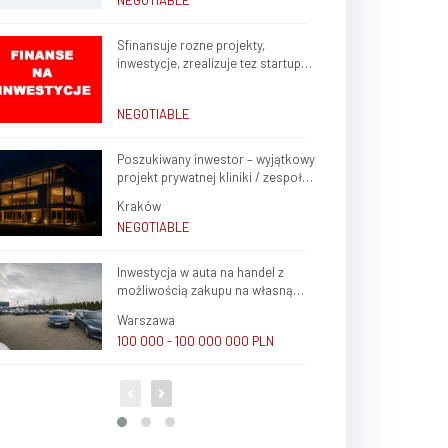
NEGOTIABLE
Sfinansuje rozne projekty,
inwestycje, zrealizuje tez startup
rozne branze w kraju, zagranica
NEGOTIABLE
Poszukiwany inwestor – wyjątkowy
projekt prywatnej kliniki / zespołu
gabinetów lekarskich w sercu
Kraków
Krakowa (Krowodrza)
NEGOTIABLE
Inwestycja w auta na handel z
możliwością zakupu na własną
firmę i atrakcyjnym potencjałem
Warszawa
zysku
100 000 - 100 000 000 PLN