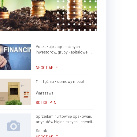
Poszukuje zagranicznych
inwestorow, grupy kapitalowe,
brokerow finansowych do stalej
wspolpracy
NEGOTIABLE
MiniTężnia - domowy mebel
Warszawa
60 000 PLN
Sprzedam hurtownię opakowań,
artykułów higienicznych i chemii
gospodarczej.
Sanok