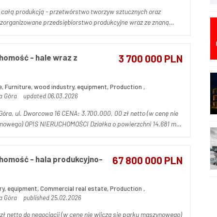
 całą produkcją - przetwórstwo tworzyw sztucznych oraz
 ślusarstwo wraz z produkcją elementów z tworzyw sztucznych.
homość - hale wraz z
3 700 000 PLN
, Furniture, wood industry, equipment, Production ,
ia Góra
updated 06.03.2026
CENA: 3.700.000, 00 zł netto (w cenę nie
o powierzchni 14.681 m²
awione od prywatnego właściciela z możliwością prze...
homość - hala produkcyjno-
67 800 000 PLN
ry, equipment, Commercial real estate, Production ,
ia Góra
published 25.02.2026
ł netto do negocjacji (w cenę nie wlicza się parku maszynowego)