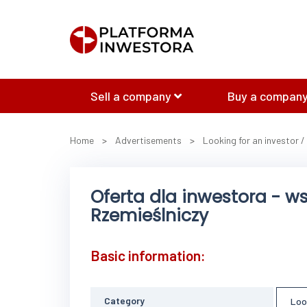
Sell a company
Buy a company
Home
>
Advertisements
>
Looking for an investor /
Oferta dla inwestora - w
Rzemieślniczy
Basic information:
Category
Loo