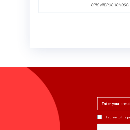
OPIS NIERUCHOMOŚCI Przedmiotem ogłoszenia jest nieruchomość przemysłow
stanowiąca zorganizow
produkcyjn...
I agree to the 