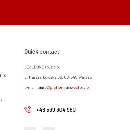
Quick
contact
DEALDONE sp. z o.o.
t to
ul. Marszałkowska 58, 00-545 Warsaw
e-mail:
biuro@platformainwestora.pl
ty
+48 539 304 980