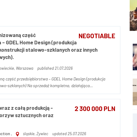
nizowaną część
NEGOTIABLE
 – GDEL Home Design (produkcja
konstrukcji stalowo-szklanych oraz innych
wych).
wieckie, Warszawa
published 21.07.2026
ą część przedsiębiorstwa – GDEL Home Design (produkcja
przedaż kompletna, działająca
rzedsiębiorstwa pod marką GDEL Home Design (gdel.pl) —
..
raz z całą produkcją -
2 300 000 PLN
orzyw sztucznych oraz
ction ,
śląskie, Żywiec
updated 25.07.2026