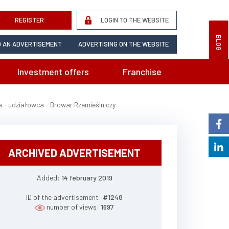
REGISTER
LOGIN TO THE WEBSITE
BLOG
 AN ADVERTISEMENT
ADVERTISING ON THE WEBSITE
Investment offers
Franchise
a - udziałowca - Browar Rzemieślniczy
ARCHIVED ADVERTISEMENT
Added:
14 february 2019
ID of the advertisement:
#1248
number of views:
1697